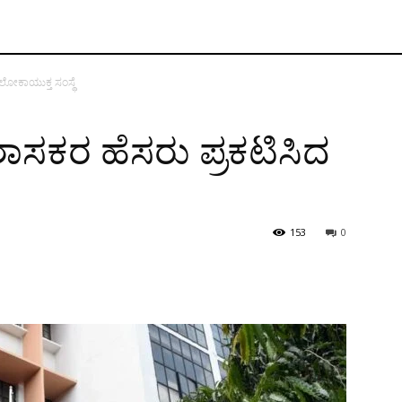
 ಲೋಕಾಯುಕ್ತ ಸಂಸ್ಥೆ
 ಶಾಸಕರ ಹೆಸರು ಪ್ರಕಟಿಸಿದ
153
0