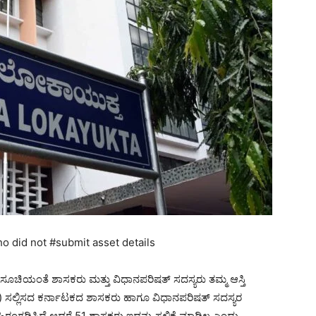
 did not #submit asset details
ಚಿಯಂತೆ ಶಾಸಕರು ಮತ್ತು ವಿಧಾನಪರಿಷತ್‌ ಸದಸ್ಯರು ತಮ್ಮ ಆಸ್ತಿ
s) ಸಲ್ಲಿಸದ ಕರ್ನಾಟಕದ ಶಾಸಕರು ಹಾಗೂ ವಿಧಾನಪರಿಷತ್ ಸದಸ್ಯರ
ರಂಗಡಿಸಿದೆ.ಆದರೆ 51 ಶಾಸಕರು ಇದನ್ನು ಸಲ್ಲಿಕೆ ಮಾಡಿಲ್ಲ ಎಂದು