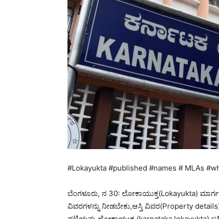
#Lokayukta #published #names # MLAs #who
ಬೆಂಗಳೂರು, ನ 30: ಲೋಕಾಯುಕ್ತ(Lokayukta) ಮಾರ್ಗಸೂ
ವಿವರಗಳನ್ನು ನೀಡಬೇಕು,ಆಸ್ತಿ ವಿವರ(Property detail
ಪಟ್ಟಿಯನ್ನು ಲೋಕಾಯುಕ್ತ (karnataka lokayukta) ಬಹಿ