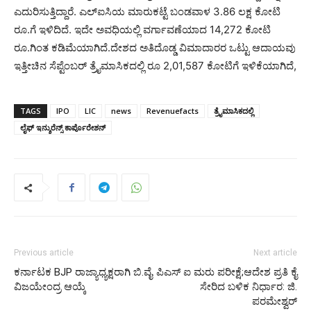
ಎದುರಿಸುತ್ತಿದ್ದಾರೆ. ಎಲ್‌ಐಸಿಯ ಮಾರುಕಟ್ಟೆ ಬಂಡವಾಳ 3.86 ಲಕ್ಷ ಕೋಟಿ
ರೂ.ಗೆ ಇಳಿದಿದೆ. ಇದೇ ಅವಧಿಯಲ್ಲಿ ವರ್ಗಾವಣೆಯಾದ 14,272 ಕೋಟಿ
ರೂ.ಗಿಂತ ಕಡಿಮೆಯಾಗಿದೆ.ದೇಶದ ಅತಿದೊಡ್ಡ ವಿಮಾದಾರರ ಒಟ್ಟು ಆದಾಯವು
ಇತ್ತೀಚಿನ ಸೆಪ್ಟೆಂಬರ್ ತ್ರೈಮಾಸಿಕದಲ್ಲಿ ರೂ 2,01,587 ಕೋಟಿಗೆ ಇಳಿಕೆಯಾಗಿದೆ,
TAGS
IPO
LIC
news
Revenuefacts
ತ್ರೈಮಾಸಿಕದಲ್ಲಿ
ಲೈಫ್ ಇನ್ಶುರೆನ್ಸ್ ಕಾರ್ಪೊರೇಶನ್
Previous article
Next article
ಕರ್ನಾಟಕ BJP ರಾಜ್ಯಾಧ್ಯಕ್ಷರಾಗಿ ಬಿ.ವೈ.
ಪಿಎಸ್ ಐ ಮರು ಪರೀಕ್ಷೆ;ಆದೇಶ ಪ್ರತಿ ಕೈ
ವಿಜಯೇಂದ್ರ ಆಯ್ಕೆ
ಸೇರಿದ ಬಳಿಕ ನಿರ್ಧಾರ: ಜಿ.
ಪರಮೇಶ್ವರ್