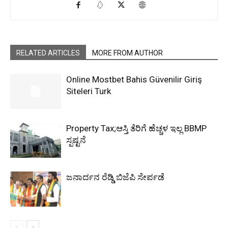
RELATED ARTICLES
MORE FROM AUTHOR
Online Mostbet Bahis Güvenilir Giriş
Siteleri Turk
Property Tax;ಆಸ್ತಿ ತೆರಿಗೆ ಹೆಚ್ಚಳ ಇಲ್ಲ BBMP
ಸ್ಪಷ್ಟನೆ
ಜನಾರ್ದನ ರೆಡ್ಡಿ ಬಿಜೆಪಿ ಸೇರ್ಪಡೆ