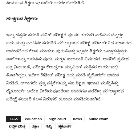
ತೀರ್ಮಾನ ಶಿಕ್ಷಣ ಇಲಾಖೆಯಿಂದಲೇ ಬರಬೇಕಿದೆ.
ಹುಚ್ಚರಾದ ಶಿಕ್ಷಕರು:
ಇನ್ನು ಹತ್ತನೇ ತರಗತಿ ಪಬ್ಲಿಕ್ ಪರೀಕ್ಷೆಗೆ ಪೂರ್ವ ತಯಾರಿ ನಡೆಸುವ ಬೆನ್ನಲ್ಲೇ
ಐದು ಮತ್ತು ಎಂಟನೇ ತರಗತಿಗೆ ಮೌಲ್ಯಾಂಕನ ಪರೀಕ್ಷೆ ಪರಿಚಯಿಸಿದ ಸರ್ಕಾರದ
ಆದೇಶದಿಂದ ಕೆಲಸ ಮಾಡಲು ಪುರುಸೊತ್ತು ಇಲ್ಲದೇ ಶಿಕ್ಷಕರು ಒದ್ದಾಡುತ್ತಿದ್ದರು.
ಶಾಲೆಗಳನ್ನು ಗುರುತಿಸುವುದು. ಮಕ್ಕಳ ಹಾಜರಾತಿ ನಿರ್ವಹಣೆ, ಅವರಿಗೆ ಪ್ರವೇಶ
ಪತ್ರ ನಿರ್ವಹಣೆ, ಪರೀಕ್ಷಾ ಕೇಂದ್ರಗಳ ಮ್ಯಾಪಿಂಗ್ ಮತ್ತಿತರ ಕಾರ್ಯದಲ್ಲಿ
ತೊಡಗಿದ್ದರು. ಇದೀಗ ದಿಢೀರ್ ಪರೀಕ್ಷೆ ರದ್ದು ಮಾಡಿ ಹೈಕೋರ್ಟ್ ಆದೇಶ
ನೀಡಿದೆ. ಈಗಾಗಲೇ ಪ್ರಶ್ನೆ ಪತ್ರಿಕೆಗಳನ್ನು ಸಹ ಶಿಕ್ಷಣ ಇಲಾಖೆ ಮುದ್ರಿಸಿತ್ತು.
ಹೈಕೋರ್ಟ್ ಆದೇಶ ನೀಡಿರುವುದರಿಂದ ಈವರೆಗೂ ನಡೆದಿದ್ದ ಮೌಲ್ಯಾಂಕನ
ಪರೀಕ್ಷೆ ತಯಾರಿ ಕೆಲಸ ನೀರಿನಲ್ಲಿ ಹೋಮ ಮಾಡಿದಂತಾಗಿದೆ.
TAGS
education
high court
news
pubic exam
ಪಬ್ಲಿಕ್ ಪರೀಕ್ಷೆ
ಶಿಕ್ಷಣ
ಸುದ್ದಿ
ಹೈಕೋರ್ಟ್