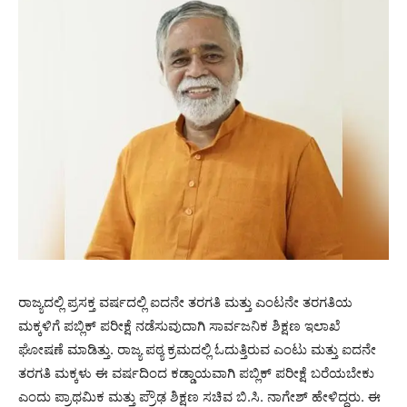
ರಾಜ್ಯದಲ್ಲಿ ಪ್ರಸಕ್ತ ವರ್ಷದಲ್ಲಿ ಐದನೇ ತರಗತಿ ಮತ್ತು ಎಂಟನೇ ತರಗತಿಯ
ಮಕ್ಕಳಿಗೆ ಪಬ್ಲಿಕ್ ಪರೀಕ್ಷೆ ನಡೆಸುವುದಾಗಿ ಸಾರ್ವಜನಿಕ ಶಿಕ್ಷಣ ಇಲಾಖೆ
ಘೋಷಣೆ ಮಾಡಿತ್ತು. ರಾಜ್ಯ ಪಠ್ಯ ಕ್ರಮದಲ್ಲಿ ಓದುತ್ತಿರುವ ಎಂಟು ಮತ್ತು ಐದನೇ
ತರಗತಿ ಮಕ್ಕಳು ಈ ವರ್ಷದಿಂದ ಕಡ್ಡಾಯವಾಗಿ ಪಬ್ಲಿಕ್ ಪರೀಕ್ಷೆ ಬರೆಯಬೇಕು
ಎಂದು ಪ್ರಾಥಮಿಕ ಮತ್ತು ಪ್ರೌಢ ಶಿಕ್ಷಣ ಸಚಿವ ಬಿ.ಸಿ. ನಾಗೇಶ್ ಹೇಳಿದ್ದರು. ಈ