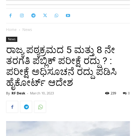
Home
News
News
ರಾಜ್ಯ ಪಠ್ಯಕ್ರಮದ 5 ಮತ್ತು 8 ನೇ
ತರಗತಿ ಪಬ್ಲಿಕ್ ಪರೀಕ್ಷೆ ರದ್ದು ? :
ಪರೀಕ್ಷೆ ಅಧಿಸೂಚನೆ ರದ್ದು ಪಡಿಸಿ
ಹೈಕೋರ್ಟ್ ಆದೇಶ
By
RF Desk
-
March 10, 2023
239
0