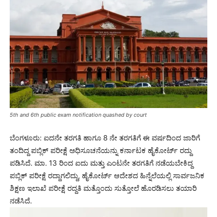
5th and 6th public exam notification quashed by court
ಬೆಂಗಳೂರು: ಐದನೇ ತರಗತಿ ಹಾಗೂ 8 ನೇ ತರಗತಿಗೆ ಈ ವರ್ಷದಿಂದ ಜಾರಿಗೆ
ತಂದಿದ್ದ ಪಬ್ಲಿಕ್ ಪರೀಕ್ಷೆ ಅಧಿಸೂಚನೆಯನ್ನು ಕರ್ನಾಟಕ ಹೈಕೋರ್ಟ್ ರದ್ದು
ಪಡಿಸಿದೆ. ಮಾ. 13 ರಿಂದ ಐದು ಮತ್ತು ಎಂಟನೇ ತರಗತಿಗೆ ನಡೆಯಬೇಕಿದ್ದ
ಪಬ್ಲಿಕ್ ಪರೀಕ್ಷೆ ರದ್ದಾಗಲಿದ್ದು, ಹೈಕೋರ್ಟ್ ಆದೇಶದ ಹಿನ್ನೆಲೆಯಲ್ಲಿ ಸಾರ್ವಜನಿಕ
ಶಿಕ್ಷಣ ಇಲಾಖೆ ಪರೀಕ್ಷೆ ರದ್ದತಿ ಮತ್ತೊಂದು ಸುತ್ತೋಲೆ ಹೊರಡಿಸಲು ತಯಾರಿ
ನಡೆಸಿದೆ.