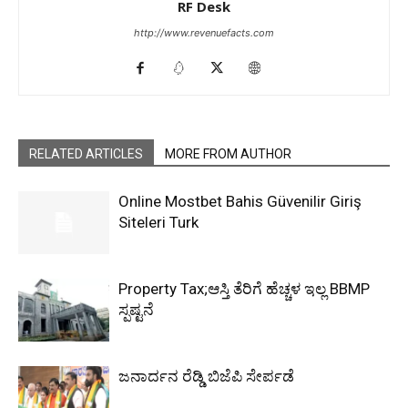
RF Desk
http://www.revenuefacts.com
RELATED ARTICLES
MORE FROM AUTHOR
Online Mostbet Bahis Güvenilir Giriş
Siteleri Turk
Property Tax;ಆಸ್ತಿ ತೆರಿಗೆ ಹೆಚ್ಚಳ ಇಲ್ಲ BBMP
ಸ್ಪಷ್ಟನೆ
ಜನಾರ್ದನ ರೆಡ್ಡಿ ಬಿಜೆಪಿ ಸೇರ್ಪಡೆ