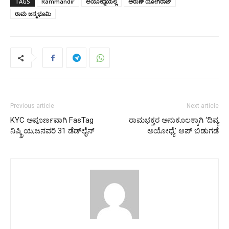
TAGS
Rammandir
ಅಯೋಧ್ಯೆಯಲ್ಲಿ
ಅರುಣ್‌ ಯೋಗಿರಾಜ್‌
ರಾಮ ಜನ್ಮಭೂಮಿ
Previous article
Next article
KYC ಅಪೂರ್ಣವಾಗಿ FasTag
ರಾಮಭಕ್ತರ ಅನುಕೂಲಕ್ಕಾಗಿ ‘ದಿವ್ಯ
ನಿಷ್ಕ್ರಿಯ;ಜನವರಿ 31 ಡೆಡ್‌ಲೈನ್
ಅಯೋಧ್ಯೆ’ ಆಪ್ ಬಿಡುಗಡೆ