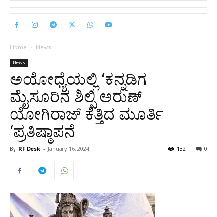
Home
News
News
ಅಯೋಧ್ಯೆಯಲ್ಲಿ ‘ಕನ್ನಡಿಗ
ಮೈಸೂರಿನ ಶಿಲ್ಪಿ ಅರುಣ್‌
ಯೋಗಿರಾಜ್‌ ಕೆತ್ತಿದ ಮೂರ್ತಿ
‘ಪ್ರತಿಷ್ಠಾಪನೆ
By
RF Desk
-
January 16, 2024
132
0