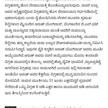
ವಿಗ್ರಹವನ್ನು ಹೊಸ ದೇವಾಲಯಕ್ಕೆ ಕೊಂಡೊಯ್ಯಲಾಗುವುದು. ರಾಮ್ ಲಲ್ಲಾ
ಅವರ ಅಸ್ತಿತ್ವದಲ್ಲಿರುವ ವಿಗ್ರಹವನ್ನು ಹೊಸ ದೇವಾಲಯದ ಗರ್ಭಗುಡಿಯಲ್ಲಿ
ಇಡಲಾಗುವುದು ಎಂದು ರೈ ಘೋಷಿಸಿದರು.ದೇಶದ ಮೂವರು ಪ್ರಮುಖ
ಶಿಲ್ಪಿಗಳಾದ ಮೈಸೂರಿನ ಅರುಣ್ ಯೋಗಿರಾಜ್, ಬೆಂಗಳೂರಿನ ಜಿ.ಎಲ್.ಭಟ್
ಮತ್ತು ರಾಜಸ್ಥಾನದ ಸತ್ಯನಾರಾಯಣ ಪಾಂಡೆ ಅವರಿಗೆ ರಾಮಲಲ್ಲಾ
ಮೂರ್ತಿಯನ್ನು ತಯಾರಿಸುವ ಜವಾಬ್ದಾರಿಯನ್ನು ವಹಿಸಲಾಗಿತ್ತು. ಮೂವರೂ
ಶಿಲ್ಪಿಗಳು ತಮ್ಮ ಕಲ್ಪನೆಯ ರಾಮ ಲಲ್ಲಾನ (Ramlalla)ಮೂರ್ತಿಯನ್ನು ನಿರ್ಮಿಸಿ
ಸಮರ್ಪಿಸಿದ್ದಾರೆ. ಇವುಗಳ ಪೈಕಿ ಕನ್ನಡಿಗ ಅರುಣ್ ಯೋಗಿರಾಜ್ ಅವರು ಮೂರ್ತಿ
ಆಯ್ಕೆಯಾಗಿದೆ.ಅರುಣ್ ಅವರು ರಚನೆ ಆಯ್ಕೆಯಾಗಲು ಮೊದಲ ಕಾರಣವೇ
ವಿಗ್ರಹ ಮುಖದಲ್ಲಿನ ತೇಜಸ್ಸು. ಅದರಲ್ಲಿ ಹೆಚ್ಚು ದೈವಿಕ ಭಾವವಿದೆ ,ಪ್ರಾಣಪ್ರತಿಷ್ಠೆ
ಆಗಲಿರುವ ವಿಗ್ರಹವು ಬಾಲ ರಾಮನಾಗಿದೆ ಎಂಬುದು ಇಲ್ಲಿ ಗಮನಾರ್ಹ.
ಅಂತೆಯೇ ಅರುಣ್ ಅವರ ಕೆತ್ತನೆಯ ವಿಗ್ರಹದಲ್ಲಿ ಮುಗ್ಧ ಮಗುವಿನ ಸುಂದರ
ನೋಟವಿದೆ. ರಾಮನ ಮೂರ್ತಿಯು 51 ಇಂಚು ಎತ್ತರವಿದ್ದರೆ ಪ್ರಭಾವಳಿ
ಸೇರಿದಂತೆ ಒಟ್ಟು ವಿಗ್ರಹ 8 ಅಡಿ ಎತ್ತರ ಹಾಗೂ ಮೂರುವರೆ ಅಡಿ ಅಗಲವಿದೆ.
ಇದು ತೇಜಸ್ಸಿನಿಂದ ಕಂಗೊಳಿಸುತ್ತಿದೆ.