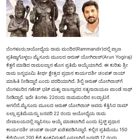
ಬೆಂಗಳೂರು;ಅಯೋಧ್ಯೆಯ ರಾಮ ಮಂದಿರ(Rammandir)ದಲ್ಲಿ ಪ್ರಾಣ
ಪ್ರತಿಷ್ಠಾಗೊಳ್ಳಲು ಮೈಸೂರು ಮೂಲದ ಅರುಣ್ ಯೋಗಿರಾಜ್(Arun Yogiraj)
ಕೆತ್ತನೆ ಮಾಡಿದ ರಾಮಲಲ್ಲಾನ ಹೊಸ ಪ್ರತಿಮೆ ಆಯ್ಕೆಯಾಗಿದೆ. ಈ ಕುರಿತು ಶ್ರೀ
ರಾಮ ಜನ್ಮಭೂಮಿ ತೀರ್ಥ ಕ್ಷೇತ್ರದ ಪ್ರಧಾನ ಕಾರ್ಯದರ್ಶಿ ಚಂಪತ್ ರಾಯ್
ಮಾಹಿತಿ ನೀಡಿದ್ದಾರೆ ಎಂದು ವರದಿಯಾಗಿದೆ. ಶಿಲ್ಪಿ ಅರುಣ್ ಯೋಗಿರಾಜ್‌ಗೆ
ಬೆಂಗಳೂರಿನ ಗಣೇಶ್ ಭಟ್ ಮತ್ತು ರಾಜಸ್ಥಾನದ ಸತ್ಯನಾರಾಯಣ ಪಾಂಡೆ ಸಾಥ್
ನೀಡಿದ್ದಾರೆ. ಇದೇ ತಿಂಗಳು 22ರಂದು ರಾಮಮಂದಿರ ಉದ್ಘಾಟನೆ
ಆಗಲಿದೆ.ಮೈಸೂರು ಮೂಲದ ಅರುಣ್ ಯೋಗಿರಾಜ್ ಅವರು ಕೆತ್ತಿಸಿದ ರಾಮ್
ಲಲ್ಲಾ ಪ್ರತಿಮೆಯನ್ನು ಜನವರಿ 22 ರಂದು ಅಯೋಧ್ಯೆಯ ರಾಮ
ದೇವಾಲಯದಲ್ಲಿ ಸ್ಥಾಪಿಸಲು ಆಯ್ಕೆ ಮಾಡಲಾಗಿದೆ ಎಂದು ಟ್ರಸ್ಟ್ ಪ್ರಧಾನ
ಕಾರ್ಯದರ್ಶಿ ಚಂಪತ್ ರಾಯ್ ಖಚಿತಪಡಿಸಿದ್ದಾರೆ. ಕಲ್ಲಿನ ಪ್ರತಿಮೆಯು 150
ಕೆಜಿಯಿಂದ 200 ಕೆಜಿ ತೂಕವಿರುತ್ತದೆ ಎನ್ನಲಾಗಿದೆ.ಜನವರಿ 17 ರಂದು