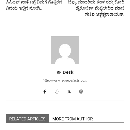
ಪಿಪಿಎಫ್‌ ಖಾತೆ ಬಗ್ಗೆ ನಿಮಗೆ ಗೊತ್ತಿರದ
ಟಿಪ್ಪು ಮಾದರಿಯ ಕೇಸ್ ರದ್ದು ಕೋರಿ
ವಿಷಯ ಇಲ್ಲಿದೆ ನೋಡಿ..
ಹೈಕೋರ್ಟ್ ಮೆಟ್ಟಿಲೇರಿದ ಮಾಜಿ
ಸಚಿವ ಅಶ್ವತ್ಥನಾರಾಯಣ್.
RF Desk
http://www.revenuefacts.com
RELATED ARTICLES
MORE FROM AUTHOR