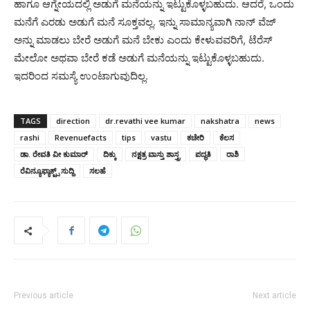
ಹಾಗೂ ಆಗ್ನೇಯದಲ್ಲಿ ಅಡುಗೆ ಮನೆಯನ್ನು ಇಟ್ಟುಕೊಳ್ಳಬಹುದು. ಆದರೆ, ಒಂದು
ಮನೆಗೆ ಎರಡು ಅಡುಗೆ ಮನೆ ಸೂಕ್ತವಲ್ಲ. ಇನ್ನು ಸಾಮಾನ್ಯವಾಗಿ ನಾನ್‌ ವೆಜ್‌
ಅನ್ನು ಮಾಡಲು ಬೇರೆ ಅಡುಗೆ ಮನೆ ಬೇಕು ಎಂದು ಕೇಳುವವರಿಗೆ, ಟೆರೆಸ್‌
ಮೇಲೋ ಅಥವಾ ಬೇರೆ ಕಡೆ ಅಡುಗೆ ಮನೆಯನ್ನು ಇಟ್ಟುಕೊಳ್ಳಬಹುದು.
ಇದರಿಂದ ಸಮಸ್ಯೆ ಉಂಟಾಗುವುದಿಲ್ಲ.
TAGS
direction
dr.revathi vee kumar
nakshatra
news
rashi
Revenuefacts
tips
vastu
ಕಚೇರಿ
ಕೆಲಸ
ಡಾ. ರೇವತಿ ವೀ ಕುಮಾರ್
ದಿಕ್ಕು
ನಕ್ಷತ್ರ ವಾಸ್ತು ಶಾಸ್ತ್ರ
ಪದ್ಧತಿ
ರಾಶಿ
ರೆವಿನ್ಯೂಫ್ಯಾಕ್ಟ್ಸ್ ಸುದ್ದಿ
ಸಲಹೆ
Previous article
Next article