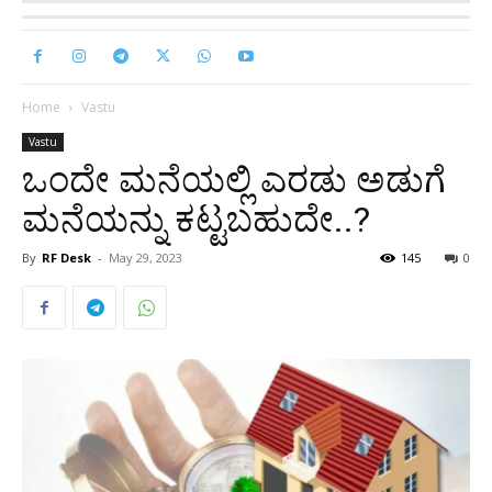
Home
Vastu
Vastu
ಒಂದೇ ಮನೆಯಲ್ಲಿ ಎರಡು ಅಡುಗೆ
ಮನೆಯನ್ನು ಕಟ್ಟಬಹುದೇ..?
By
RF Desk
-
May 29, 2023
145
0