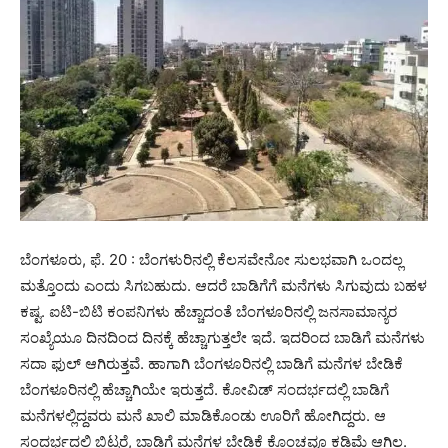
ಬೆಂಗಳೂರು, ಫೆ. 20 : ಬೆಂಗಳುರಿನಲ್ಲಿ ಕೆಲಸವೇನೋ ಸುಲಭವಾಗಿ ಒಂದಲ್ಲ
ಮತ್ತೊಂದು ಎಂದು ಸಿಗಬಹುದು. ಆದರೆ ಬಾಡಿಗೆಗೆ ಮನೆಗಳು ಸಿಗುವುದು ಬಹಳ
ಕಷ್ಟ. ಐಟಿ-ಬಿಟಿ ಕಂಪನಿಗಳು ಹೆಚ್ಚಾದಂತೆ ಬೆಂಗಳೂರಿನಲ್ಲಿ ಜನಸಾಮಾನ್ಯರ
ಸಂಖ್ಯೆಯೂ ದಿನದಿಂದ ದಿನಕ್ಕೆ ಹೆಚ್ಚಾಗುತ್ತಲೇ ಇದೆ. ಇದರಿಂದ ಬಾಡಿಗೆ ಮನೆಗಳು
ಸದಾ ಫುಲ್ ಆಗಿರುತ್ತವೆ. ಹಾಗಾಗಿ ಬೆಂಗಳೂರಿನಲ್ಲಿ ಬಾಡಿಗೆ ಮನೆಗಳ ಬೇಡಿಕೆ
ಬೆಂಗಳೂರಿನಲ್ಲಿ ಹೆಚ್ಚಾಗಿಯೇ ಇರುತ್ತದೆ. ಕೋವಿಡ್ ಸಂದರ್ಭದಲ್ಲಿ ಬಾಡಿಗೆ
ಮನೆಗಳಲ್ಲಿದ್ದವರು ಮನೆ ಖಾಲಿ ಮಾಡಿಕೊಂಡು ಊರಿಗೆ ಹೋಗಿದ್ದರು. ಆ
ಸಂದರ್ಭದಲ್ಲಿ ಬಿಟ್ಟರೆ, ಬಾಡಿಗೆ ಮನೆಗಳ ಬೇಡಿಕೆ ಕೊಂಚವೂ ಕಡಿಮೆ ಆಗಿಲ್ಲ.