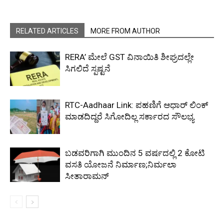
RELATED ARTICLES
MORE FROM AUTHOR
RERA’ ಮೇಲೆ GST ವಿನಾಯಿತಿ ಶೀಘ್ರದಲ್ಲೇ
ಸಿಗಲಿದೆ ಸ್ಪಷ್ಟನೆ
RTC-Aadhaar Link: ಪಹಣಿಗೆ ಆಧಾರ್ ಲಿಂಕ್
ಮಾಡದಿದ್ದರೆ ಸಿಗೋದಿಲ್ಲ ಸರ್ಕಾರದ ಸೌಲಭ್ಯ
ಬಡವರಿಗಾಗಿ ಮುಂದಿನ 5 ವರ್ಷದಲ್ಲಿ 2 ಕೋಟಿ
ವಸತಿ ಯೋಜನೆ ನಿರ್ಮಾಣ;ನಿರ್ಮಲಾ
ಸೀತಾರಾಮನ್