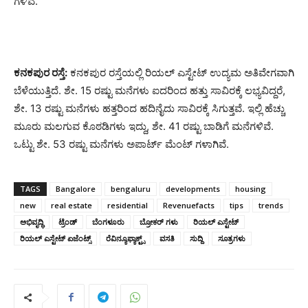
ಗಳಿವೆ.
ಕನಕಪುರ ರಸ್ತೆ:
ಕನಕಪುರ ರಸ್ತೆಯಲ್ಲಿ ರಿಯಲ್ ಎಸ್ಟೇಟ್ ಉದ್ಯಮ ಅತಿವೇಗವಾಗಿ
ಬೆಳೆಯುತ್ತಿದೆ. ಶೇ. 15 ರಷ್ಟು ಮನೆಗಳು ಐದರಿಂದ ಹತ್ತು ಸಾವಿರಕ್ಕೆ ಲಭ್ಯವಿದ್ದರೆ,
ಶೇ. 13 ರಷ್ಟು ಮನೆಗಳು ಹತ್ತರಿಂದ ಹದಿನೈದು ಸಾವಿರಕ್ಕೆ ಸಿಗುತ್ತವೆ. ಇಲ್ಲಿ ಹೆಚ್ಚು
ಮೂರು ಮಲಗುವ ಕೊಠಡಿಗಳು ಇದ್ದು, ಶೇ. 41 ರಷ್ಟು ಬಾಡಿಗೆ ಮನೆಗಳಿವೆ.
ಒಟ್ಟು ಶೇ. 53 ರಷ್ಟು ಮನೆಗಳು ಅಪಾರ್ಟ್ ಮೆಂಟ್ ಗಳಾಗಿವೆ.
TAGS
Bangalore
bengaluru
developments
housing
new
real estate
residential
Revenuefacts
tips
trends
ಅಭಿವೃದ್ಧಿ
ಟ್ರೆಂಡ್
ಬೆಂಗಳೂರು
ಬ್ರೋಕರ್ ಗಳು
ರಿಯಲ್ ಎಸ್ಟೇಟ್
ರಿಯಲ್ ಎಸ್ಟೇಟ್ ಏಜೆಂಟ್ಸ್
ರೆವಿನ್ಯೂಫ್ಯಾಕ್ಟ್ಸ್
ವಸತಿ
ಸುದ್ದಿ
ಸೂತ್ರಗಳು