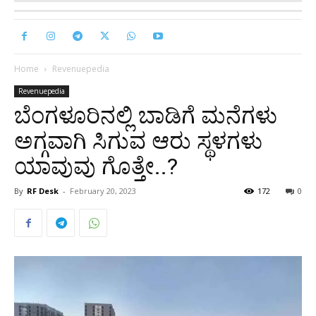
Home
Revenuepedia
Revenuepedia
ಬೆಂಗಳೂರಿನಲ್ಲಿ ಬಾಡಿಗೆ ಮನೆಗಳು
ಅಗ್ಗವಾಗಿ ಸಿಗುವ ಆರು ಸ್ಥಳಗಳು
ಯಾವುವು ಗೊತ್ತೇ..?
By
RF Desk
-
February 20, 2023
172
0