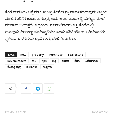
ತೆರಿಗೆ ಪಾವತಿಯ ಬಗ್ಗೆ ಮಾಹಿತಿ: ಆಸ್ತಿ ತೆರಿಗೆಯನ್ನು ಪಾವತಿಸದಿರುವುದು ಆಸ್ತಿಯ
ಮೇಲಿನ ತೆರಿಗೆಗೆ ಕಾರಣವಾಗುತ್ತದೆ, ಅದು ಅದರ ಮಾರುಕಟ್ಟೆ ಮೌಲ್ಯದ ಮೇಲೆ
ಪರಿಣಾಮ ಬೀರುತ್ತದೆ. ಆದ್ದರಿಂದ, ಮಾರಾಟಗಾರರು ಆಸ್ತಿ ತೆರಿಗೆಯಲ್ಲಿ
ಯಾವುದೇ ಡೀಫಾಲ್ಟ್ ಮಾಡಿದ್ದಾರೆಯೇ ಎಂದು ಪರಿಶೀಲಿಸಲು ಖರೀದಿದಾರರು
ಸ್ಥಳೀಯ ಪುರಸಭೆಯ ಪ್ರಾಧಿಕಾರಕ್ಕೆ ಭೇಟಿ ನೀಡಬೇಕು.
TAGS
new
property
Purchase
real estate
Revenuefacts
tax
tips
ಆಸ್ತಿ
ಖರೀದಿ
ತೆರಿಗೆ
ನಿವೇಶನಗಳು
ರೆವಿನ್ಯೂ ಫ್ಯಾಕ್ಟ್
ಸಲಹೆಗಳು
ಸುದ್ದಿಗಳು
Previous article
Next article