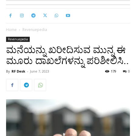
Home
Revenuepedia
Revenuepedia
ಮನೆಯನ್ನು ಖರೀದಿಸುವ ಮುನ್ನ ಈ
ಮೂರು ದಾಖಲೆಗಳನ್ನು ಪರಿಶೀಲಿಸಿ..
By
RF Desk
-
June 7, 2023
179
0