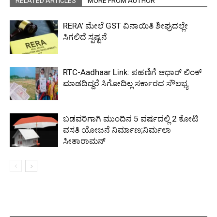
RELATED ARTICLES
MORE FROM AUTHOR
RERA’ ಮೇಲೆ GST ವಿನಾಯಿತಿ ಶೀಘ್ರದಲ್ಲೇ
ಸಿಗಲಿದೆ ಸ್ಪಷ್ಟನೆ
RTC-Aadhaar Link: ಪಹಣಿಗೆ ಆಧಾರ್ ಲಿಂಕ್
ಮಾಡದಿದ್ದರೆ ಸಿಗೋದಿಲ್ಲ ಸರ್ಕಾರದ ಸೌಲಭ್ಯ
ಬಡವರಿಗಾಗಿ ಮುಂದಿನ 5 ವರ್ಷದಲ್ಲಿ 2 ಕೋಟಿ
ವಸತಿ ಯೋಜನೆ ನಿರ್ಮಾಣ;ನಿರ್ಮಲಾ
ಸೀತಾರಾಮನ್