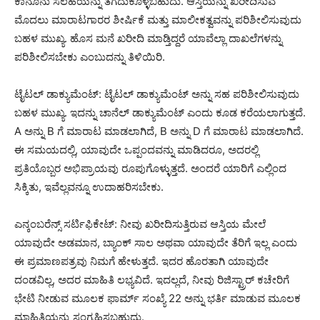
ಕಾನೂನು ಸಲಹೆಯನ್ನು ತೆಗೆದುಕೊಳ್ಳಬಹುದು. ಆಸ್ತಿಯನ್ನು ಖರೀದಿಸುವ
ಮೊದಲು ಮಾರಾಟಗಾರರ ಶೀರ್ಷಿಕೆ ಮತ್ತು ಮಾಲೀಕತ್ವವನ್ನು ಪರಿಶೀಲಿಸುವುದು
ಬಹಳ ಮುಖ್ಯ. ಹೊಸ ಮನೆ ಖರೀದಿ ಮಾಡ್ತಿದ್ದರೆ ಯಾವೆಲ್ಲಾ ದಾಖಲೆಗಳನ್ನು
ಪರಿಶೀಲಿಸಬೇಕು ಎಂಬುದನ್ನು ತಿಳಿಯಿರಿ.
ಟೈಟಲ್ ಡಾಕ್ಯುಮೆಂಟ್: ಟೈಟಲ್ ಡಾಕ್ಯುಮೆಂಟ್ ಅನ್ನು ಸಹ ಪರಿಶೀಲಿಸುವುದು
ಬಹಳ ಮುಖ್ಯ. ಇದನ್ನು ಚಾನೆಲ್ ಡಾಕ್ಯುಮೆಂಟ್ ಎಂದು ಕೂಡ ಕರೆಯಲಾಗುತ್ತದೆ.
A ಅನ್ನು B ಗೆ ಮಾರಾಟ ಮಾಡಲಾಗಿದೆ, B ಅನ್ನು D ಗೆ ಮಾರಾಟ ಮಾಡಲಾಗಿದೆ.
ಈ ಸಮಯದಲ್ಲಿ, ಯಾವುದೇ ಒಪ್ಪಂದವನ್ನು ಮಾಡಿದರೂ, ಅದರಲ್ಲಿ
ಪ್ರತಿಯೊಬ್ಬರ ಅಭಿಪ್ರಾಯವು ರೂಪುಗೊಳ್ಳುತ್ತದೆ. ಅಂದರೆ ಯಾರಿಗೆ ಎಲ್ಲಿಂದ
ಸಿಕ್ಕಿತು, ಇವೆಲ್ಲವನ್ನೂ ಉದಾಹರಿಸಬೇಕು.
ಎನ್ಕಂಬರೆನ್ಸ್ ಸರ್ಟಿಫಿಕೇಟ್: ನೀವು ಖರೀದಿಸುತ್ತಿರುವ ಆಸ್ತಿಯ ಮೇಲೆ
ಯಾವುದೇ ಅಡಮಾನ, ಬ್ಯಾಂಕ್ ಸಾಲ ಅಥವಾ ಯಾವುದೇ ತೆರಿಗೆ ಇಲ್ಲ ಎಂದು
ಈ ಪ್ರಮಾಣಪತ್ರವು ನಿಮಗೆ ಹೇಳುತ್ತದೆ. ಇದರ ಹೊರತಾಗಿ ಯಾವುದೇ
ದಂಡವಿಲ್ಲ, ಅದರ ಮಾಹಿತಿ ಲಭ್ಯವಿದೆ. ಇದಲ್ಲದೆ, ನೀವು ರಿಜಿಸ್ಟ್ರಾರ್ ಕಚೇರಿಗೆ
ಭೇಟಿ ನೀಡುವ ಮೂಲಕ ಫಾರ್ಮ್ ಸಂಖ್ಯೆ 22 ಅನ್ನು ಭರ್ತಿ ಮಾಡುವ ಮೂಲಕ
ಮಾಹಿತಿಯನ್ನು ಸಂಗ್ರಹಿಸಬಹುದು.