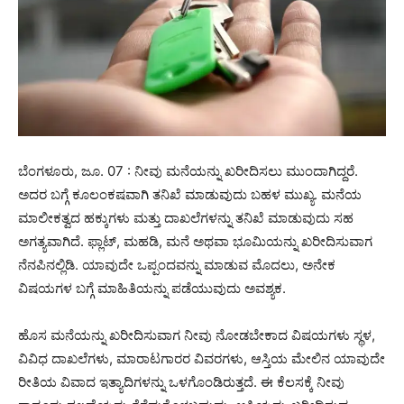
ಬೆಂಗಳೂರು, ಜೂ. 07 : ನೀವು ಮನೆಯನ್ನು ಖರೀದಿಸಲು ಮುಂದಾಗಿದ್ದರೆ.
ಅದರ ಬಗ್ಗೆ ಕೂಲಂಕಷವಾಗಿ ತನಿಖೆ ಮಾಡುವುದು ಬಹಳ ಮುಖ್ಯ. ಮನೆಯ
ಮಾಲೀಕತ್ವದ ಹಕ್ಕುಗಳು ಮತ್ತು ದಾಖಲೆಗಳನ್ನು ತನಿಖೆ ಮಾಡುವುದು ಸಹ
ಅಗತ್ಯವಾಗಿದೆ. ಫ್ಲಾಟ್, ಮಹಡಿ, ಮನೆ ಅಥವಾ ಭೂಮಿಯನ್ನು ಖರೀದಿಸುವಾಗ
ನೆನಪಿನಲ್ಲಿಡಿ. ಯಾವುದೇ ಒಪ್ಪಂದವನ್ನು ಮಾಡುವ ಮೊದಲು, ಅನೇಕ
ವಿಷಯಗಳ ಬಗ್ಗೆ ಮಾಹಿತಿಯನ್ನು ಪಡೆಯುವುದು ಅವಶ್ಯಕ.
ಹೊಸ ಮನೆಯನ್ನು ಖರೀದಿಸುವಾಗ ನೀವು ನೋಡಬೇಕಾದ ವಿಷಯಗಳು ಸ್ಥಳ,
ವಿವಿಧ ದಾಖಲೆಗಳು, ಮಾರಾಟಗಾರರ ವಿವರಗಳು, ಆಸ್ತಿಯ ಮೇಲಿನ ಯಾವುದೇ
ರೀತಿಯ ವಿವಾದ ಇತ್ಯಾದಿಗಳನ್ನು ಒಳಗೊಂಡಿರುತ್ತದೆ. ಈ ಕೆಲಸಕ್ಕೆ ನೀವು