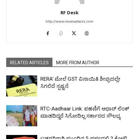
RF Desk
http://www.revenuefacts.com
RELATED ARTICLES
MORE FROM AUTHOR
RERA’ ಮೇಲೆ GST ವಿನಾಯಿತಿ ಶೀಘ್ರದಲ್ಲೇ
ಸಿಗಲಿದೆ ಸ್ಪಷ್ಟನೆ
RTC-Aadhaar Link: ಪಹಣಿಗೆ ಆಧಾರ್ ಲಿಂಕ್
ಮಾಡದಿದ್ದರೆ ಸಿಗೋದಿಲ್ಲ ಸರ್ಕಾರದ ಸೌಲಭ್ಯ
ಬಡವರಿಗಾಗಿ ಮುಂದಿನ 5 ವರ್ಷದಲ್ಲಿ 2 ಕೋಟಿ