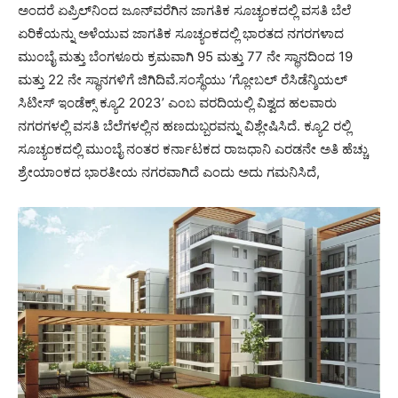
ಅಂದರೆ ಏಪ್ರಿಲ್‌ನಿಂದ ಜೂನ್‌ವರೆಗಿನ ಜಾಗತಿಕ ಸೂಚ್ಯಂಕದಲ್ಲಿ ವಸತಿ ಬೆಲೆ
ಏರಿಕೆಯನ್ನು ಅಳೆಯುವ ಜಾಗತಿಕ ಸೂಚ್ಯಂಕದಲ್ಲಿ ಭಾರತದ ನಗರಗಳಾದ
ಮುಂಬೈ ಮತ್ತು ಬೆಂಗಳೂರು ಕ್ರಮವಾಗಿ 95 ಮತ್ತು 77 ನೇ ಸ್ಥಾನದಿಂದ 19
ಮತ್ತು 22 ನೇ ಸ್ಥಾನಗಳಿಗೆ ಜಿಗಿದಿವೆ.ಸಂಸ್ಥೆಯು ‘ಗ್ಲೋಬಲ್ ರೆಸಿಡೆನ್ಶಿಯಲ್
ಸಿಟೀಸ್ ಇಂಡೆಕ್ಸ್ ಕ್ಯೂ2 2023’ ಎಂಬ ವರದಿಯಲ್ಲಿ ವಿಶ್ವದ ಹಲವಾರು
ನಗರಗಳಲ್ಲಿ ವಸತಿ ಬೆಲೆಗಳಲ್ಲಿನ ಹಣದುಬ್ಬರವನ್ನು ವಿಶ್ಲೇಷಿಸಿದೆ. ಕ್ಯೂ2 ರಲ್ಲಿ
ಸೂಚ್ಯಂಕದಲ್ಲಿ ಮುಂಬೈ ನಂತರ ಕರ್ನಾಟಕದ ರಾಜಧಾನಿ ಎರಡನೇ ಅತಿ ಹೆಚ್ಚು
ಶ್ರೇಯಾಂಕದ ಭಾರತೀಯ ನಗರವಾಗಿದೆ ಎಂದು ಅದು ಗಮನಿಸಿದೆ,