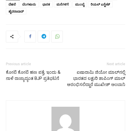
ದೆಹಲಿ
ಬೆಂಗಳೂರು
ಭಾರತ
ಮನೆಗಳಿಗೆ
ಮುಂಬೈ
ರಿಯಲ್ ಎಸ್ಟೇಟ್
ಹೈದರಾಬಾದ್
Previous article
Next article
ಕೋಟಿ ಕೋಟಿ ಹಣ ಪತ್ತೆ; ಇಂದು &
ಐಷಾರಾಮಿ ಜಿಯೋ ಮಾಲ್‌ನಲ್ಲಿ
ನಾಳೆ ರಾಜ್ಯಾದ್ಯಂತ BJP ಪ್ರತಿಭಟನೆ
ಭಾರತದ ಲಕ್ಷುರಿ ಶಾಪಿಂಗ್ ಮಾಲ್
ಆರಂಭಿಸಲಿದ್ದಾರೆ ಮುಖೇಶ್‌ ಅಂಬಾನಿ