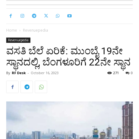
Home
Revenuepedia
Revenuepedia
ವಸತಿ ಬೆಲೆ ಏರಿಕೆ: ಮುಂಬೈ 19ನೇ
ಸ್ಥಾನದಲ್ಲಿ, ಬೆಂಗಳೂರಿಗೆ 22ನೇ ಸ್ಥಾನ
By
RF Desk
-
October 16, 2023
271
0