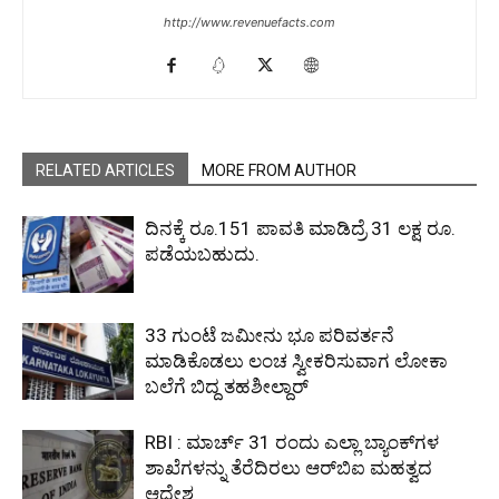
http://www.revenuefacts.com
RELATED ARTICLES
MORE FROM AUTHOR
ದಿನಕ್ಕೆ ರೂ.151 ಪಾವತಿ ಮಾಡಿದ್ರೆ 31 ಲಕ್ಷ ರೂ.
ಪಡೆಯಬಹುದು.
33 ಗುಂಟೆ ಜಮೀನು ಭೂ ಪರಿವರ್ತನೆ
ಮಾಡಿಕೊಡಲು ಲಂಚ ಸ್ವೀಕರಿಸುವಾಗ ಲೋಕಾ
ಬಲೆಗೆ ಬಿದ್ದ ತಹಶೀಲ್ದಾರ್
RBI : ಮಾರ್ಚ್ 31 ರಂದು ಎಲ್ಲಾ ಬ್ಯಾಂಕ್‌ಗಳ
ಶಾಖೆಗಳನ್ನು ತೆರೆದಿರಲು ಆರ್‌ಬಿಐ ಮಹತ್ವದ
ಆದೇಶ