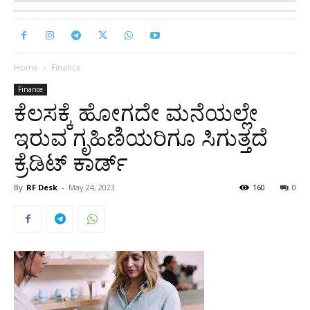
Home
Finance
Finance
ಕೆಲಸಕ್ಕೆ ಹೋಗದೇ ಮನೆಯಲ್ಲೇ
ಇರುವ ಗೃಹಿಣಿಯರಿಗೂ ಸಿಗುತ್ತದೆ
ಕ್ರೆಡಿಟ್ ಕಾರ್ಡ್
By
RF Desk
-
May 24, 2023
160
0