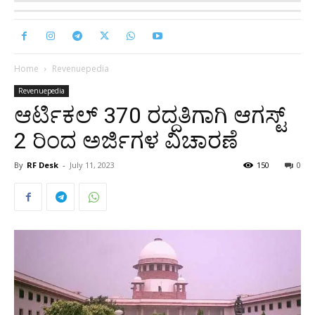
Home
Revenuepedia
Revenuepedia
ಆರ್ಟಿಕಲ್ 370 ರದ್ದತಿಗಾಗಿ ಆಗಸ್ಟ್
2 ರಿಂದ ಅರ್ಜಿಗಳ ವಿಚಾರಣೆ
By
RF Desk
-
July 11, 2023
150
0