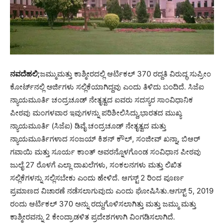
ನವದೆಹಲಿ;
ಜಮ್ಮುಮತ್ತು ಕಾಶ್ಮೀರದಲ್ಲಿ ಆರ್ಟಿಕಲ್ 370 ರದ್ದತಿ ವಿರುದ್ಧ ಸುಪ್ರೀಂ
ಕೋರ್ಟ್‌ನಲ್ಲಿ ಅರ್ಜಿಗಳು ಸಲ್ಲಿಕೆಯಾಗಿದ್ದವು ಎಂದು ತಿಳಿದು ಬಂದಿದೆ. ಸಿಜೆಐ
ನ್ಯಾಯಮೂರ್ತಿ ಚಂದ್ರಚೂಡ್ ನೇತೃತ್ವದ ಐವರು ಸದಸ್ಯರ ಸಾಂವಿಧಾನಿಕ
ಪೀಠವು ಮಂಗಳವಾರ ಇವುಗಳನ್ನು ಪರಿಶೀಲಿಸಿದ್ದು,ಭಾರತದ ಮುಖ್ಯ
ನ್ಯಾಯಮೂರ್ತಿ (ಸಿಜೆಐ) ಡಿವೈ ಚಂದ್ರಚೂಡ್ ನೇತೃತ್ವದ ಮತ್ತು
ನ್ಯಾಯಮೂರ್ತಿಗಳಾದ ಸಂಜಯ್ ಕಿಶನ್ ಕೌಲ್, ಸಂಜೀವ್ ಖನ್ನಾ, ಬಿಆರ್
ಗವಾಯಿ ಮತ್ತು ಸೂರ್ಯ ಕಾಂತ್ ಅವರನ್ನೊಳಗೊಂಡ ಸಂವಿಧಾನ ಪೀಠವು
ಜುಲೈ 27 ರೊಳಗೆ ಎಲ್ಲಾ ದಾಖಲೆಗಳು, ಸಂಕಲನಗಳು ಮತ್ತು ಲಿಖಿತ
ಸಲ್ಲಿಕೆಗಳನ್ನು ಸಲ್ಲಿಸಬೇಕು ಎಂದು ಹೇಳಿದೆ. ಆಗಸ್ಟ್ 2 ರಿಂದ ಪೂರ್ಣ
ಪ್ರಮಾಣದ ವಿಚಾರಣೆ ನಡೆಸಲಾಗುವುದು ಎಂದು ಘೋಷಿಸಿತು.ಆಗಸ್ಟ್ 5, 2019
ರಂದು ಆರ್ಟಿಕಲ್ 370 ಅನ್ನು ರದ್ದುಗೊಳಿಸಲಾಗಿತ್ತು ಮತ್ತು ಜಮ್ಮು ಮತ್ತು
ಕಾಶ್ಮೀರವನ್ನು 2 ಕೇಂದ್ರಾಡಳಿತ ಪ್ರದೇಶಗಳಾಗಿ ವಿಂಗಡಿಸಲಾಗಿದೆ.