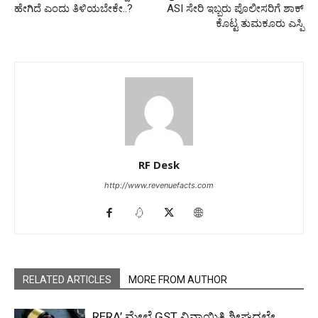
ಹೇಗಿದೆ ಎಂದು ತಿಳಿಯಬೇಕೇ..?
ASI ಸೇರಿ ಇಬ್ಬರು ಪೊಲೀಸರಿಗೆ ಶಾಕ್​
ಕೊಟ್ಟ ತುಮಕೂರು ಎಸ್ಪಿ
RF Desk
http://www.revenuefacts.com
RELATED ARTICLES
MORE FROM AUTHOR
RERA’ ಮೇಲೆ GST ವಿನಾಯಿತಿ ಶೀಘ್ರದಲ್ಲೇ