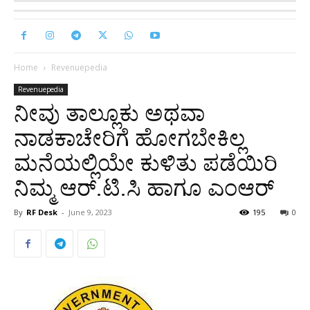
Home
Revenuepedia
Revenuepedia
ನೀವು ತಾಲ್ಲೂಕು ಅಥವಾ
ನಾಡಕಾಚೇರಿಗೆ ಹೋಗಬೇಕಿಲ್ಲ
ಮನೆಯಲ್ಲಿಯೇ ಕುಳಿತು ಪಡೆಯಿರಿ
ನಿಮ್ಮ ಆರ್.ಟಿ.ಸಿ ಹಾಗೂ ಎಂಆರ್
By
RF Desk
-
June 9, 2023
195
0