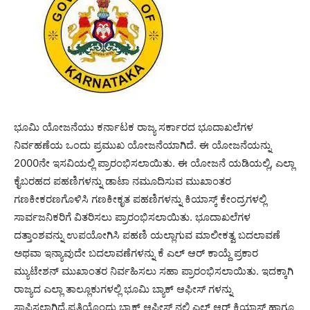
ಭೂಮಿ ಯೋಜನೆಯು ಕರ್ನಾಟಕ ರಾಜ್ಯ ಸರ್ಕಾರದ ಭೂದಾಖಲೆಗಳ
ನಿರ್ವಹಣೆಯ ಒಂದು ಪ್ರಮುಖ ಯೋಜನೆಯಾಗಿದೆ. ಈ ಯೋಜನೆಯನ್ನು
2000ನೇ ಇಸವಿಯಲ್ಲಿ ಪ್ರಾರಂಭಿಸಲಾಯಿತು. ಈ ಯೋಜನೆ ಯಡಿಯಲ್ಲಿ, ಎಲ್ಲಾ
ಕೈಬರಹದ ಪಹಣಿಗಳನ್ನು ಡಾಟಾ ನಮೂದಿಸುವ ಮುಖಾಂತರ
ಗಣಕೀಕರಣಗೊಳಿಸಿ ಗಣಕೀಕೃತ ಪಹಣಿಗಳನ್ನು ಕಿಯಾಸ್ಕ್ ಕೇಂದ್ರಗಳಲ್ಲಿ
ಸಾರ್ವಜನಿಕರಿಗೆ ವಿತರಿಸಲು ಪ್ರಾರಂಭಿಸಲಾಯಿತು. ಭೂದಾಖಲೆಗಳ
ದತ್ತಾಂಶವನ್ನು ಉಪಯೋಗಿಸಿ ಪಹಣಿ ಯಲ್ಲಾಗುವ ಮಾಲೀಕತ್ವ ಬದಲಾವಣೆ
ಅಥವಾ ಇನ್ಯಾವುದೇ ಬದಲಾವಣೆಗಳನ್ನು ಕೆ ಎಲ್ ಆರ್ ಕಾಯ್ದೆ ಪ್ರಕಾರ
ಮ್ಯುಟೇಶನ್ ಮುಖಾಂತರ ನಿರ್ವಹಿಸಲು ಸಹಾ ಪ್ರಾರಂಭಿಸಲಾಯಿತು. ಇದಕ್ಕಾಗಿ
ರಾಜ್ಯದ ಎಲ್ಲಾ ತಾಲ್ಲೂಕುಗಳಲ್ಲಿ ಭೂಮಿ ಬ್ಯಾಕ್ ಆಫೀಸ್ ಗಳನ್ನು
ಸ್ಥಾಪಿಸಲಾಗಿದೆ.ಪ್ರತಿಯೊಂದು ಬ್ಯಾಕ್ ಆಫೀಸ್ ನಲ್ಲಿ ಎಲ್ ಆರ್ ಕಿಯಾಸ್ಕ್ ಹಾಗೂ