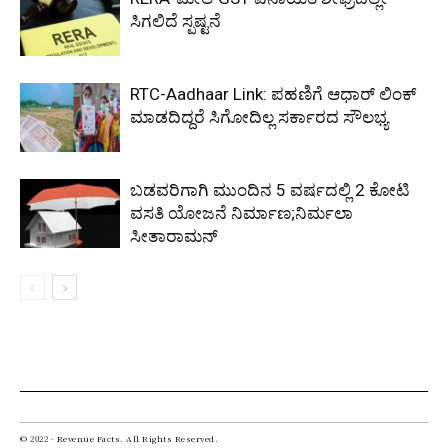
ಸಿಗಲಿದೆ ಸ್ಪಷ್ಟನೆ
RTC-Aadhaar Link: ಪಹಣಿಗೆ ಆಧಾರ್ ಲಿಂಕ್
ಮಾಡದಿದ್ದರೆ ಸಿಗೋದಿಲ್ಲ ಸರ್ಕಾರದ ಸೌಲಭ್ಯ
ಬಡವರಿಗಾಗಿ ಮುಂದಿನ 5 ವರ್ಷದಲ್ಲಿ 2 ಕೋಟಿ
ವಸತಿ ಯೋಜನೆ ನಿರ್ಮಾಣ;ನಿರ್ಮಲಾ
ಸೀತಾರಾಮನ್
© 2022 - Revenue Facts. All Rights Reserved.