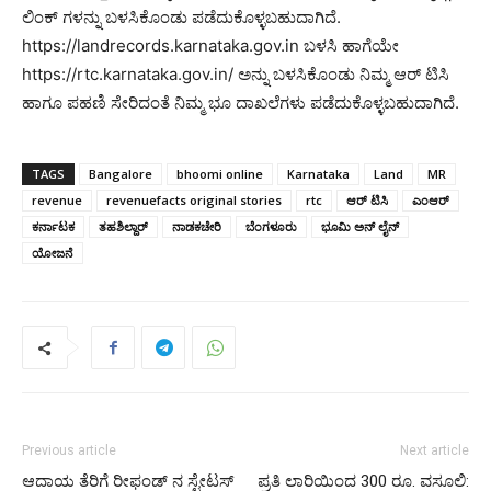
ಲಿಂಕ್ ಗಳನ್ನು ಬಳಸಿಕೊಂಡು ಪಡೆದುಕೊಳ್ಳಬಹುದಾಗಿದೆ.
https://landrecords.karnataka.gov.in ಬಳಸಿ ಹಾಗೆಯೇ
https://rtc.karnataka.gov.in/ ಅನ್ನು ಬಳಸಿಕೊಂಡು ನಿಮ್ಮ ಆರ್ ಟಿಸಿ
ಹಾಗೂ ಪಹಣಿ ಸೇರಿದಂತೆ ನಿಮ್ಮ ಭೂ ದಾಖಲೆಗಳು ಪಡೆದುಕೊಳ್ಳಬಹುದಾಗಿದೆ.
TAGS
Bangalore
bhoomi online
Karnataka
Land
MR
revenue
revenuefacts original stories
rtc
ಆರ್ ಟಿಸಿ
ಎಂಆರ್
ಕರ್ನಾಟಕ
ತಹಶಿಲ್ದಾರ್
ನಾಡಕಚೇರಿ
ಬೆಂಗಳೂರು
ಭೂಮಿ ಅನ್ ಲೈನ್
ಯೋಜನೆ
Previous article
Next article
ಆದಾಯ ತೆರಿಗೆ ರೀಫಂಡ್ ನ ಸ್ಟೇಟಸ್
ಪ್ರತಿ ಲಾರಿಯಿಂದ 300 ರೂ. ವಸೂಲಿ: