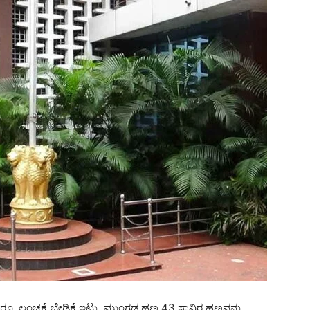
್ಷ ರೂ. ಲಂಚಕ್ಕೆ ಬೇಡಿಕೆ ಇಟ್ಟು, ಮುಂಗಡ ಹಣ 43 ಸಾವಿರ ಹಣವನ್ನು