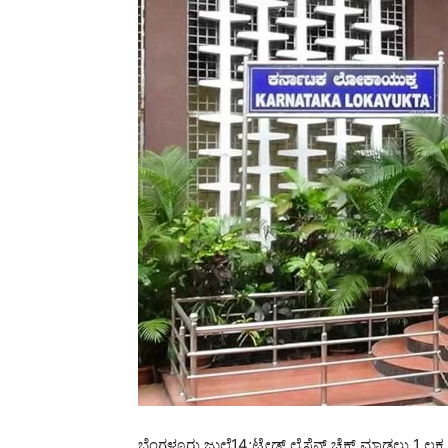
ಬೆಂಗಳೂರು ಜುಲೈ14;ಟ್ರೇಡ್ ಲೈಸೆನ್ಸ್ ಚೆಕ್ ಮಾಡಲು 1 ಲಕ