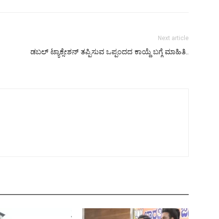
Next article
ಡಬಲ್ ಟ್ಯಾಕ್ಸೇಶನ್ ತಪ್ಪಿಸುವ ಒಪ್ಪಂದದ ಕಾಯ್ದೆ ಬಗ್ಗೆ ಮಾಹಿತಿ..