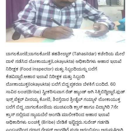
ಬಾಗಲಕೋಟೆ;ಬಾಗಲಕೋಟೆ ತಹಶೀಲ್ದಾರ್ (Tahasildar) ಕಚೇರಿಯ ಮೇಲೆ
ದಾಳಿ ನಡೆಸಿದ ಲೋಕಾಯುಕ್ತ(Lokayukta) ಅಧಿಕಾರಿಗಳು ಆಹಾರ ಇಲಾಖೆ
ನಿರೀಕ್ಷಕ (Food inspector) ಮತ್ತು ಸಿಬ್ಬಂದಿಯನ್ನು ಬಲೆಗೆ
ಕೆಡವಿದ್ದಾರೆ.ಆಹಾರ ಇಲಾಖೆ ನಿರೀಕ್ಷಕ ಮತ್ತು ಸಿಬ್ಬಂದಿ
ಲೋಕಾಯುಕ್ತ(lokayukta) ಬಲೆಗೆ ಬಿದ್ದ ಪ್ರಕರಣ ಬೆಳಕಿಗೆ ಬಂದಿದೆ. 60
ಸಾವಿರ ಲಂಚ(Bribe) ಸ್ವೀಕರಿಸುವಾಗ ರೆಡ್​​ ಹ್ಯಾಂಡ್​ ಆಗಿ ಸಿಕ್ಕಿಬಿದ್ದಿದ್ದಾರೆ.ಫುಡ್
ಇನ್ಸ್​​ ಪೆಕ್ಟರ್ ವೀರಯ್ಯ ಕೋಟಿ, ಶಿರಸ್ತೆದಾರ ಶ್ರೀಶೈಲ್ ಗಯ್ಯಾಳಿ ಲೋಕಾಯುಕ್ತ
ಬಲೆಗೆ ಬಿದ್ದ .ಬಾಗಲಕೋಟೆಯ ಮುಚಖಂಡಿ ಕ್ರಾಸ್ ಹಾಗೂ ವಿದ್ಯಾಗಿರಿ 7ನೇ
ಕ್ರಾಸ್ ನಲ್ಲಿರುವ ನ್ಯಾಯಬೆಲೆ ಅಂಗಡಿ ಮಾಲೀಕರಿಂದ ಆಹಾರ ಇಲಾಖೆ
ಅಧಿಕಾರಿಗಳು ಲಂಚಕ್ಕೆ (Bribe) ಬೇಡಿಕೆ ಇಟ್ಟಿದ್ದರು.ಸುರೇಶ್ ಗಡಗಡಿ
ಎಂಬುವರಿಂದ ರದ್ದಾದ ರೇಷನ್ ಅಂಗಡಿಗೆ ಪುನಃ ಆರಂಭಿಸಲು ಅನುಮತಿಗಾಗಿ