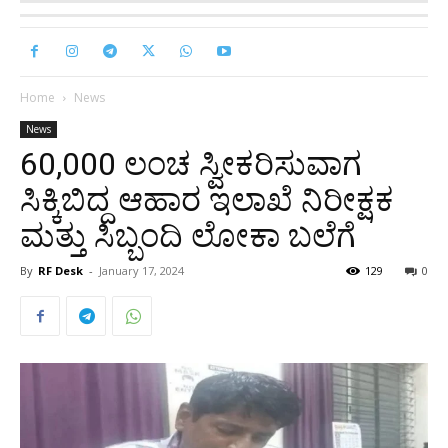
Home
News
News
60,000 ಲಂಚ ಸ್ವೀಕರಿಸುವಾಗ
ಸಿಕ್ಕಿಬಿದ್ದ ಆಹಾರ ಇಲಾಖೆ ನಿರೀಕ್ಷಕ
ಮತ್ತು ಸಿಬ್ಬಂದಿ ಲೋಕಾ ಬಲೆಗೆ
By
RF Desk
-
January 17, 2024
129
0