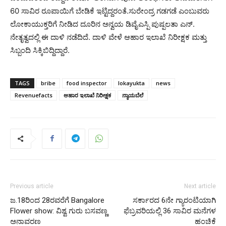
60 ಸಾವಿರ ರೂಪಾಯಿಗೆ ಬೇಡಿಕೆ ಇಟ್ಟಿದ್ದರಂತೆ.ಸುರೇಂದ್ರ ಗಡಗಡೆ ಎಂಬುವರು
ಲೋಕಾಯುಕ್ತರಿಗೆ ನೀಡಿದ ದೂರಿನ ಅನ್ವಯ ಡಿವೈಎಸ್ಪಿ ಪುಷ್ಪಲತಾ ಎನ್.
ನೇತೃತ್ವದಲ್ಲಿ ಈ ದಾಳಿ ನಡೆದಿದೆ. ದಾಳಿ ವೇಳೆ ಆಹಾರ ಇಲಾಖೆ ನಿರೀಕ್ಷಕ ಮತ್ತು
ಸಿಬ್ಬಂದಿ ಸಿಕ್ಕಿಬಿದ್ದಿದ್ದಾರೆ.
TAGS
bribe
food inspector
lokayukta
news
Revenuefacts
ಆಹಾರ ಇಲಾಖೆ ನಿರೀಕ್ಷಕ
ನ್ಯಾಯಬೆಲೆ
Previous article
Next article
ಜ.18ರಿಂದ 28ರವರೆಗೆ Bangalore
ಸರ್ಕಾರದ 6ನೇ ಗ್ಯಾರಂಟಿಯಾಗಿ
Flower show: ವಿಶ್ವ ಗುರು ಬಸವಣ್ಣ
ಫೆಬ್ರವರಿಯಲ್ಲಿ 36 ಸಾವಿರ ಮನೆಗಳ
ಅನಾವರಣ
ಹಂಚಿಕೆ