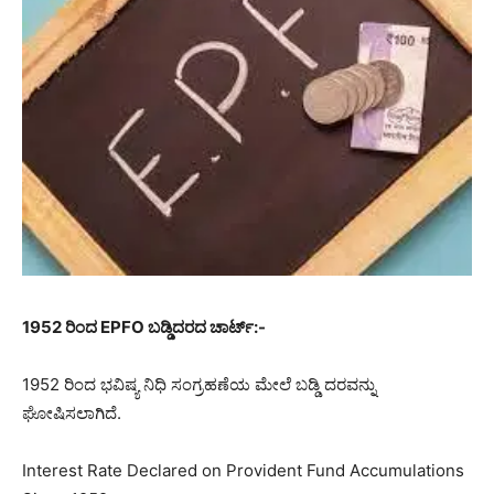
1952 ರಿಂದ EPFO ​​ಬಡ್ಡಿದರದ ಚಾರ್ಟ್:-
1952 ರಿಂದ ಭವಿಷ್ಯ ನಿಧಿ ಸಂಗ್ರಹಣೆಯ ಮೇಲೆ ಬಡ್ಡಿ ದರವನ್ನು
ಘೋಷಿಸಲಾಗಿದೆ.
Interest Rate Declared on Provident Fund Accumulations