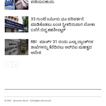
ಪಡೆಯಬಹುದು.
33 ಗುಂಟೆ ಜಮೀನು ಭೂ ಪರಿವರ್ತನೆ
ಮಾಡಿಕೊಡಲು ಲಂಚ ಸ್ವೀಕರಿಸುವಾಗ ಲೋಕಾ
ಬಲೆಗೆ ಬಿದ್ದ ತಹಶೀಲ್ದಾರ್
RBI : ಮಾರ್ಚ್ 31 ರಂದು ಎಲ್ಲಾ ಬ್ಯಾಂಕ್‌ಗಳ
ಶಾಖೆಗಳನ್ನು ತೆರೆದಿರಲು ಆರ್‌ಬಿಐ ಮಹತ್ವದ
ಆದೇಶ
© 2022 - Revenue Facts. All Rights Reserved.