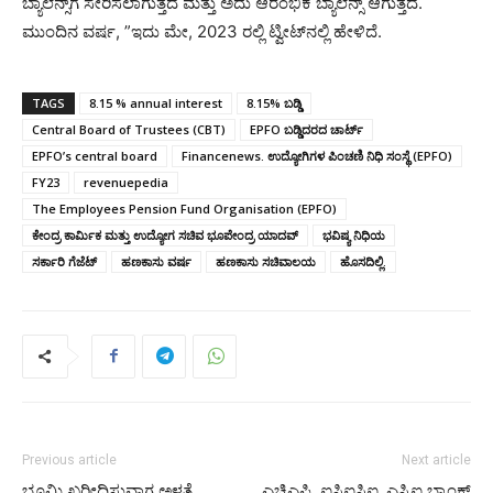
ಬ್ಯಾಲೆನ್ಸ್‌ಗೆ ಸೇರಿಸಲಾಗುತ್ತದೆ ಮತ್ತು ಅದು ಆರಂಭಿಕ ಬ್ಯಾಲೆನ್ಸ್ ಆಗುತ್ತದೆ.
ಮುಂದಿನ ವರ್ಷ, ”ಇದು ಮೇ, 2023 ರಲ್ಲಿ ಟ್ವೀಟ್‌ನಲ್ಲಿ ಹೇಳಿದೆ.
TAGS
8.15 % annual interest
8.15% ಬಡ್ಡಿ
Central Board of Trustees (CBT)
EPFO ​​ಬಡ್ಡಿದರದ ಚಾರ್ಟ್
EPFO’s central board
Financenews. ಉದ್ಯೋಗಿಗಳ ಪಿಂಚಣಿ ನಿಧಿ ಸಂಸ್ಥೆ (EPFO)
FY23
revenuepedia
The Employees Pension Fund Organisation (EPFO)
ಕೇಂದ್ರ ಕಾರ್ಮಿಕ ಮತ್ತು ಉದ್ಯೋಗ ಸಚಿವ ಭೂಪೇಂದ್ರ ಯಾದವ್
ಭವಿಷ್ಯ ನಿಧಿಯ
ಸರ್ಕಾರಿ ಗೆಜೆಟ್‌
ಹಣಕಾಸು ವರ್ಷ
ಹಣಕಾಸು ಸಚಿವಾಲಯ
ಹೊಸದಿಲ್ಲಿ.
Previous article
Next article
ಭೂಮಿ ಖರೀದಿಸುವಾಗ ಅಳತೆ
ಎಚ್ಡಿಎಫ್ಸಿ, ಐಸಿಐಸಿಐ, ಎಸ್ಬಿಐ ಬ್ಯಾಂಕ್