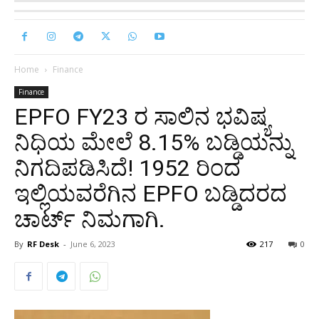
Home
Finance
Finance
EPFO FY23 ರ ಸಾಲಿನ ಭವಿಷ್ಯ
ನಿಧಿಯ ಮೇಲೆ 8.15% ಬಡ್ಡಿಯನ್ನು
ನಿಗದಿಪಡಿಸಿದೆ! 1952 ರಿಂದ
ಇಲ್ಲಿಯವರೆಗಿನ EPFO ​​ಬಡ್ಡಿದರದ
ಚಾರ್ಟ್ ನಿಮಗಾಗಿ.
By
RF Desk
-
June 6, 2023
217
0