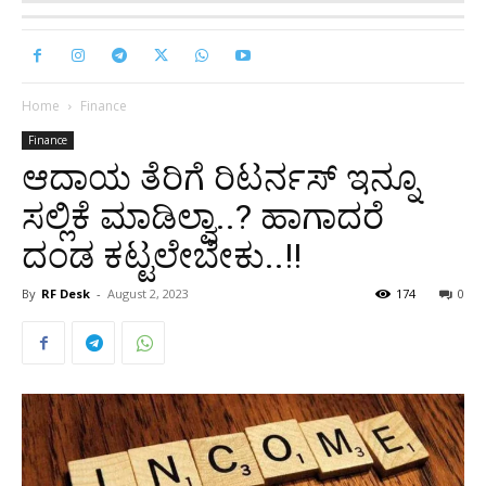
Home
Finance
Finance
ಆದಾಯ ತೆರಿಗೆ ರಿಟರ್ನಸ್ ಇನ್ನೂ
ಸಲ್ಲಿಕೆ ಮಾಡಿಲ್ವಾ..? ಹಾಗಾದರೆ
ದಂಡ ಕಟ್ಟಲೇಬೇಕು..!!
By
RF Desk
-
August 2, 2023
174
0