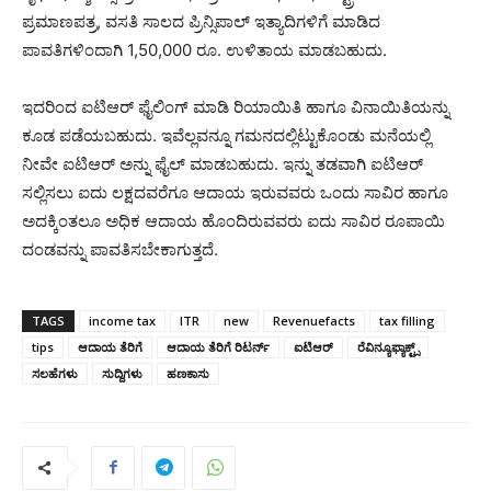
ಪ್ರಮಾಣಪತ್ರ, ವಸತಿ ಸಾಲದ ಪ್ರಿನ್ಸಿಪಾಲ್ ಇತ್ಯಾದಿಗಳಿಗೆ ಮಾಡಿದ
ಪಾವತಿಗಳಿಂದಾಗಿ 1,50,000 ರೂ. ಉಳಿತಾಯ ಮಾಡಬಹುದು.
ಇದರಿಂದ ಐಟಿಆರ್ ಫೈಲಿಂಗ್ ಮಾಡಿ ರಿಯಾಯಿತಿ ಹಾಗೂ ವಿನಾಯಿತಿಯನ್ನು
ಕೂಡ ಪಡೆಯಬಹುದು. ಇವೆಲ್ಲವನ್ನೂ ಗಮನದಲ್ಲಿಟ್ಟುಕೊಂಡು ಮನೆಯಲ್ಲಿ
ನೀವೇ ಐಟಿಆರ್ ಅನ್ನು ಫೈಲ್ ಮಾಡಬಹುದು. ಇನ್ನು ತಡವಾಗಿ ಐಟಿಆರ್
ಸಲ್ಲಿಸಲು ಐದು ಲಕ್ಷದವರೆಗೂ ಆದಾಯ ಇರುವವರು ಒಂದು ಸಾವಿರ ಹಾಗೂ
ಅದಕ್ಕಿಂತಲೂ ಅಧಿಕ ಆದಾಯ ಹೊಂದಿರುವವರು ಐದು ಸಾವಿರ ರೂಪಾಯಿ
ದಂಡವನ್ನು ಪಾವತಿಸಬೇಕಾಗುತ್ತದೆ.
TAGS
income tax
ITR
new
Revenuefacts
tax filling
tips
ಆದಾಯ ತೆರಿಗೆ
ಆದಾಯ ತೆರಿಗೆ ರಿಟರ್ನ್
ಐಟಿಆರ್
ರೆವಿನ್ಯೂಫ್ಯಾಕ್ಟ್ಸ್
ಸಲಹೆಗಳು
ಸುದ್ದಿಗಳು
ಹಣಕಾಸು