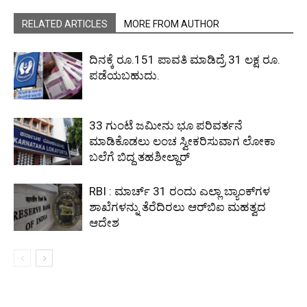
RELATED ARTICLES
MORE FROM AUTHOR
ದಿನಕ್ಕೆ ರೂ.151 ಪಾವತಿ ಮಾಡಿದ್ರೆ 31 ಲಕ್ಷ ರೂ.
ಪಡೆಯಬಹುದು.
33 ಗುಂಟೆ ಜಮೀನು ಭೂ ಪರಿವರ್ತನೆ
ಮಾಡಿಕೊಡಲು ಲಂಚ ಸ್ವೀಕರಿಸುವಾಗ ಲೋಕಾ
ಬಲೆಗೆ ಬಿದ್ದ ತಹಶೀಲ್ದಾರ್
RBI : ಮಾರ್ಚ್ 31 ರಂದು ಎಲ್ಲಾ ಬ್ಯಾಂಕ್‌ಗಳ
ಶಾಖೆಗಳನ್ನು ತೆರೆದಿರಲು ಆರ್‌ಬಿಐ ಮಹತ್ವದ
ಆದೇಶ