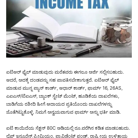
ಐಟಿಆರ್ ಫೈಲ್ ಮಾಡುವುದು ಮರೆತವರು ಈಗಲೂ ಅರ್ಜಿ ಸಲ್ಲಿಸಬಹುದು.
ಆದರೆ, ಅದಕ್ಕೆ ದಂಡವನ್ನು ಸಹ ಪಾವತಿಸಬೇಕಾಗುತ್ತದೆ. ಐಟಿಆರ್ ಫೈಲ್
ಮಾಡುವ ಮುನ್ನ ಪ್ಯಾನ್ ಕಾರ್ಡ್, ಆಧಾರ್ ಕಾರ್ಡ್, ಫಾರ್ಮ್ 16, 26AS,
ಎಐಎಸ್/ಟಿಐಎಸ್, ಬ್ಯಾಂಕ್ ಸ್ಟೇಟ್ ಮೆಂಟ್, ಹೂಡಿಕೆಯ ದಾಖಲೆಗಳು,
ಬಾಡಿಗೆಯ ರಶೀದಿ ಹೀಗೆ ಆದಾಯದ ಪ್ರತಿಯೊಂದು ದಾಖಲೆಗಳನ್ನು
ಜೊತೆಗಿಟ್ಟುಕೊಳ್ಳಿ. ನಿಮಗೆ ಅನ್ವಯವಾಗುವ ಫಾರ್ಮ್ ಅನ್ನು ಭರ್ತಿ ಮಾಡಿ.
ಐಟಿ ಕಾಯಿದೆಯ ಸೆಕ್ಷನ್ 80C ಅಡಿಯಲ್ಲಿ ರೂ.ವರೆಗಿನ ಕಡಿತ ಮಾಡಬಹುದು.
ಲೈಫ್ ಇನ್ಶೂರೆನ್ಸ್ ಪ್ರೀಮಿಯಂ, ಪ್ರಾವಿಡೆಂಟ್ ಫಂಡ್, ರಾಷ್ಟ್ರೀಯ ಉಳಿತಾಯ