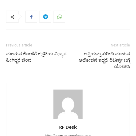
Previous article
Next article
ಮಲಗುವ ಕೋಣೆಗೆ ಕನ್ನಡಿಯ ವಿನ್ಯಾಸ
ಆಸ್ತಿಯನ್ನು ಖರೀದಿ ಮಾಡುವ
ಹೀಗಿದ್ದರೆ ಚೆಂದ
ಆಲೋಚನೆ ಇದ್ದರೆ, ರಿಟರ್ನ್ಸ್‌ ಬಗ್ಗೆ
ಯೋಚಿಸಿ
RF Desk
http://www.revenuefacts.com