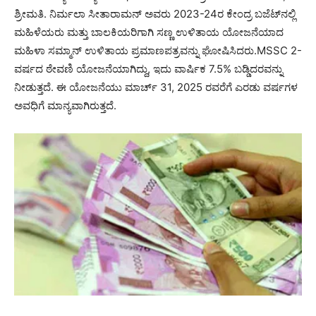
ಶ್ರೀಮತಿ. ನಿರ್ಮಲಾ ಸೀತಾರಾಮನ್ ಅವರು 2023-24ರ ಕೇಂದ್ರ ಬಜೆಟ್‌ನಲ್ಲಿ
ಮಹಿಳೆಯರು ಮತ್ತು ಬಾಲಕಿಯರಿಗಾಗಿ ಸಣ್ಣ ಉಳಿತಾಯ ಯೋಜನೆಯಾದ
ಮಹಿಳಾ ಸಮ್ಮಾನ್ ಉಳಿತಾಯ ಪ್ರಮಾಣಪತ್ರವನ್ನು ಘೋಷಿಸಿದರು.MSSC 2-
ವರ್ಷದ ಠೇವಣಿ ಯೋಜನೆಯಾಗಿದ್ದು, ಇದು ವಾರ್ಷಿಕ 7.5% ಬಡ್ಡಿದರವನ್ನು
ನೀಡುತ್ತದೆ. ಈ ಯೋಜನೆಯು ಮಾರ್ಚ್ 31, 2025 ರವರೆಗೆ ಎರಡು ವರ್ಷಗಳ
ಅವಧಿಗೆ ಮಾನ್ಯವಾಗಿರುತ್ತದೆ.