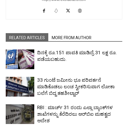
RELATED ARTICLES
MORE FROM AUTHOR
ದಿನಕ್ಕೆ ರೂ.151 ಪಾವತಿ ಮಾಡಿದ್ರೆ 31 ಲಕ್ಷ ರೂ.
ಪಡೆಯಬಹುದು.
33 ಗುಂಟೆ ಜಮೀನು ಭೂ ಪರಿವರ್ತನೆ
ಮಾಡಿಕೊಡಲು ಲಂಚ ಸ್ವೀಕರಿಸುವಾಗ ಲೋಕಾ
ಬಲೆಗೆ ಬಿದ್ದ ತಹಶೀಲ್ದಾರ್
RBI : ಮಾರ್ಚ್ 31 ರಂದು ಎಲ್ಲಾ ಬ್ಯಾಂಕ್‌ಗಳ
ಶಾಖೆಗಳನ್ನು ತೆರೆದಿರಲು ಆರ್‌ಬಿಐ ಮಹತ್ವದ
ಆದೇಶ