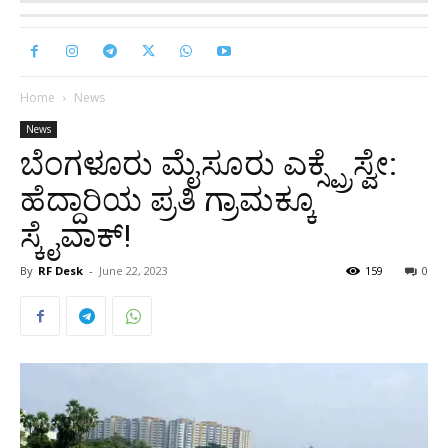
Home
News
News
ಬೆಂಗಳೂರು ಮೈಸೂರು ಎಕ್ಸ್ಪ್ರೆಸ್ವೇ:
ಹೆದ್ದಾರಿಯ ಪ್ರತಿ ಗ್ರಾಮಕ್ಕೂ
ಸ್ಕೈವಾಕ್!
By
RF Desk
-
June 22, 2023
159
0