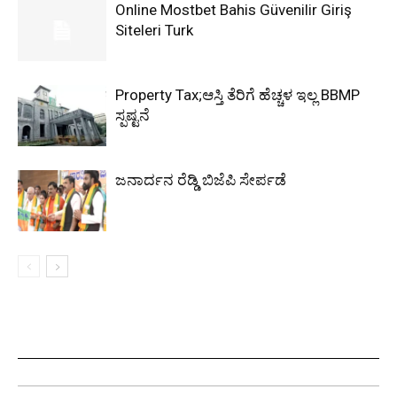
Online Mostbet Bahis Güvenilir Giriş
Siteleri Turk
Property Tax;ಆಸ್ತಿ ತೆರಿಗೆ ಹೆಚ್ಚಳ ಇಲ್ಲ BBMP
ಸ್ಪಷ್ಟನೆ
ಜನಾರ್ದನ ರೆಡ್ಡಿ ಬಿಜೆಪಿ ಸೇರ್ಪಡೆ