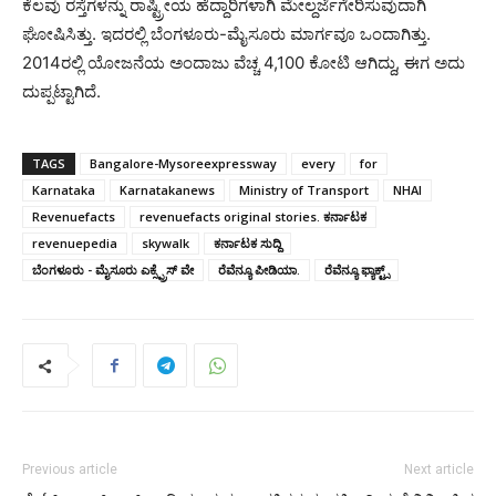
ಕೆಲವು ರಸ್ತೆಗಳನ್ನು ರಾಷ್ಟ್ರೀಯ ಹೆದ್ದಾರಿಗಳಾಗಿ ಮೇಲ್ದರ್ಜೆಗೇರಿಸುವುದಾಗಿ
ಘೋಷಿಸಿತ್ತು. ಇದರಲ್ಲಿ ಬೆಂಗಳೂರು-ಮೈಸೂರು ಮಾರ್ಗವೂ ಒಂದಾಗಿತ್ತು.
2014ರಲ್ಲಿ ಯೋಜನೆಯ ಅಂದಾಜು ವೆಚ್ಚ 4,100 ಕೋಟಿ ಆಗಿದ್ದು, ಈಗ ಅದು
ದುಪ್ಪಟ್ಟಾಗಿದೆ.
TAGS
Bangalore-Mysoreexpressway
every
for
Karnataka
Karnatakanews
Ministry of Transport
NHAI
Revenuefacts
revenuefacts original stories. ಕರ್ನಾಟಕ
revenuepedia
skywalk
ಕರ್ನಾಟಕ ಸುದ್ದಿ
ಬೆಂಗಳೂರು - ಮೈಸೂರು ಎಕ್ಸ್ಪ್ರೆಸ್ ವೇ
ರೆವೆನ್ಯೂ ಪೀಡಿಯಾ.
ರೆವೆನ್ಯೂ ಫ್ಯಾಕ್ಟ್ಸ್
Previous article
Next article