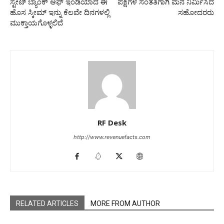
ಸ್ಟೇಟ್‌ ಬ್ಯಾಂಕ್‌ ಆಫ್‌ ಇಂಡಿಯಾದ ಈ
ಪಕ್ಷಿಗಳ ಸಂತತಿಗಾಗಿ ಮನೆ ನಿರ್ಮಿಸಿದ
ಹೊಸ ಸ್ಕೀಮ್ ಇನ್ನು ಕೆಲವೇ ದಿನಗಳಲ್ಲಿ
ಸಹೋದರರು
ಮುಕ್ತಾಯಗೊಳ್ಳಲಿದೆ
RF Desk
http://www.revenuefacts.com
RELATED ARTICLES
MORE FROM AUTHOR