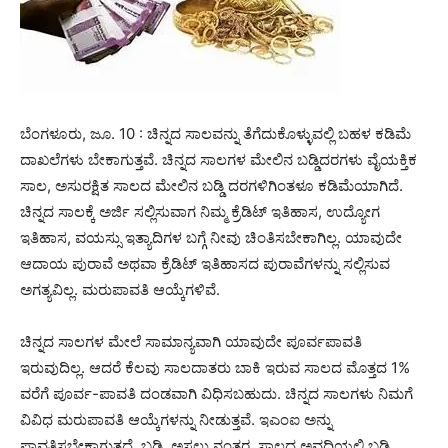
ಬೆಂಗಳೂರು, ಜೂ. 10 : ಚಿನ್ನದ ಸಾಲವನ್ನು ತೆಗೆದುಕೊಳ್ಳುವಲ್ಲಿ ಬಹಳ ಕಡಿಮೆ
ದಾಖಲೆಗಳು ಬೇಕಾಗುತ್ತವೆ. ಚಿನ್ನದ ಸಾಲಗಳ ಮೇಲಿನ ಬಡ್ಡಿದರಗಳು ವೈಯಕ್ತಿಕ
ಸಾಲ, ಅಸುರಕ್ಷಿತ ಸಾಲದ ಮೇಲಿನ ಬಡ್ಡಿ ದರಗಳಿಗಿಂತಳೂ ಕಡಿಮೆಯಾಗಿದೆ.
ಚಿನ್ನದ ಸಾಲಕ್ಕೆ ಅರ್ಜಿ ಸಲ್ಲಿಸುವಾಗ ನಿಮ್ಮ ಕ್ರೆಡಿಟ್ ಇತಿಹಾಸ, ಉದ್ಯೋಗ
ಇತಿಹಾಸ, ವಯಸ್ಸು ಇತ್ಯಾದಿಗಳ ಬಗ್ಗೆ ನೀವು ಚಿಂತಿಸಬೇಕಾಗಿಲ್ಲ. ಯಾವುದೇ
ಆದಾಯ ಪುರಾವೆ ಅಥವಾ ಕ್ರೆಡಿಟ್ ಇತಿಹಾಸದ ಪುರಾವೆಗಳನ್ನು ಸಲ್ಲಿಸುವ
ಅಗತ್ಯವಿಲ್ಲ. ಮರುಪಾವತಿ ಆಯ್ಕೆಗಳಿವೆ.
ಚಿನ್ನದ ಸಾಲಗಳ ಮೇಲೆ ಸಾಮಾನ್ಯವಾಗಿ ಯಾವುದೇ ಪೂರ್ವಪಾವತಿ
ಇರುವುದಿಲ್ಲ. ಆದರೆ ಕೆಲವು ಸಾಲದಾತರು ಬಾಕಿ ಇರುವ ಸಾಲದ ಮೊತ್ತದ 1%
ವರೆಗೆ ಪೂರ್ವ-ಪಾವತಿ ದಂಡವಾಗಿ ವಿಧಿಸಬಹುದು. ಚಿನ್ನದ ಸಾಲಗಳು ನಿಮಗೆ
ವಿವಿಧ ಮರುಪಾವತಿ ಆಯ್ಕೆಗಳನ್ನು ನೀಡುತ್ತವೆ. ಇಎಂಐ ಅನ್ನು
ಪಾವತಿಸಬೇಕಾಗುತ್ತದೆ. ಬಡ್ಡಿ, ಅಸಲು ನಂತರ, ಸಾಲದ ಅವಧಿಯಲ್ಲಿ ಬಡ್ಡಿ