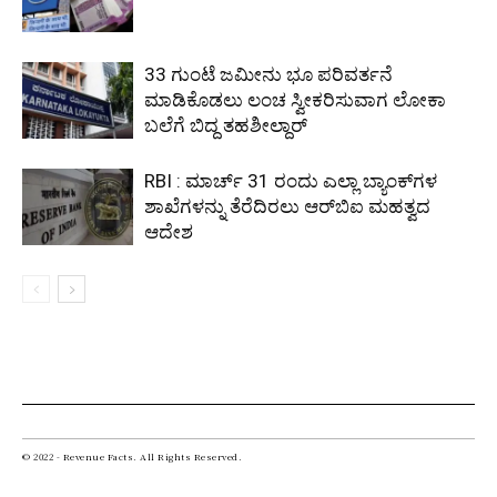
33 ಗುಂಟೆ ಜಮೀನು ಭೂ ಪರಿವರ್ತನೆ
ಮಾಡಿಕೊಡಲು ಲಂಚ ಸ್ವೀಕರಿಸುವಾಗ ಲೋಕಾ
ಬಲೆಗೆ ಬಿದ್ದ ತಹಶೀಲ್ದಾರ್
RBI : ಮಾರ್ಚ್ 31 ರಂದು ಎಲ್ಲಾ ಬ್ಯಾಂಕ್‌ಗಳ
ಶಾಖೆಗಳನ್ನು ತೆರೆದಿರಲು ಆರ್‌ಬಿಐ ಮಹತ್ವದ
ಆದೇಶ
© 2022 - Revenue Facts. All Rights Reserved.