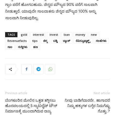
ಗ್ರಾಂ ವರೆಗೆ ಹೋಗಬಹುದು. ಚಿನ್ನದ ಮೌಲ್ಯದ 90% ವರೆಗೆ ಸಾಲವಾಗಿ
ನೀಡುತ್ತಾರೆ. ಯಾವುದೇ ಸಾಲದಾತನು ಚಿನ್ನದ ಮೌಲ್ಯದ 100% ಅನ್ನು
ಸಾಲವಾಗಿ ನೀಡುವುದಿಲ್ಲ.
TAGS
gold
interest
invest
loan
money
new
Revenuefacts
tips
ಚಿನ್ನ
ಬಡ್ಡಿ
ಬ್ಯಾಂಕ್
ರೆವಿನ್ಯೂಫ್ಯಾಕ್ಟ್ಸ್
ಸಲಹೆಗಳು
ಸಾಲ
ಸುದ್ದಿಗಳು
ಹಣ
Previous article
Next article
ಬೆಂಗಳೂರಿನ ಮೇಲಿನ ಒತ್ತಡ ತಗ್ಗಿಸಲು
ನೀವು ಬಾಡಿಗೆದಾರರೇ.. ಹಾಗಾದರೆ
ಹೊರವಲಯದಲ್ಲಿ 5 ಸ್ಯಾಟಲೈಟ್ ಟೌನ್
ನಿಮ್ಮ ಹಕ್ಕುಗಳ ಬಗ್ಗೆರ ನಿಮಗೆಷ್ಟು
ನಿರ್ಮಾಣಕ್ಕೆ ಮುಂದಾಗಿರುವ ರಾಜ್ಯ
ಗೊತ್ತು..?