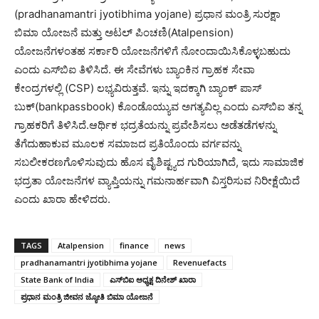
(pradhanamantri jyotibhima yojane) ಪ್ರಧಾನ ಮಂತ್ರಿ ಸುರಕ್ಷಾ
ಬಿಮಾ ಯೋಜನೆ ಮತ್ತು ಅಟಲ್ ಪಿಂಚಣಿ(Atalpension)
ಯೋಜನೆಗಳಂತಹ ಸರ್ಕಾರಿ ಯೋಜನೆಗಳಿಗೆ ನೋಂದಾಯಿಸಿಕೊಳ್ಳಬಹುದು
ಎಂದು ಎಸ್‌ಬಿಐ ತಿಳಿಸಿದೆ. ಈ ಸೇವೆಗಳು ಬ್ಯಾಂಕಿನ ಗ್ರಾಹಕ ಸೇವಾ
ಕೇಂದ್ರಗಳಲ್ಲಿ (CSP) ಲಭ್ಯವಿರುತ್ತವೆ. ಇನ್ನು ಇದಕ್ಕಾಗಿ ಬ್ಯಾಂಕ್ ಪಾಸ್
ಬುಕ್(bankpassbook) ಕೊಂಡೊಯ್ಯುವ ಅಗತ್ಯವಿಲ್ಲ ಎಂದು ಎಸ್‌ಬಿಐ ತನ್ನ
ಗ್ರಾಹಕರಿಗೆ ತಿಳಿಸಿದೆ.ಆರ್ಥಿಕ ಭದ್ರತೆಯನ್ನು ಪ್ರವೇಶಿಸಲು ಅಡೆತಡೆಗಳನ್ನು
ತೆಗೆದುಹಾಕುವ ಮೂಲಕ ಸಮಾಜದ ಪ್ರತಿಯೊಂದು ವರ್ಗವನ್ನು
ಸಬಲೀಕರಣಗೊಳಿಸುವುದು ಹೊಸ ವೈಶಿಷ್ಟ್ಯದ ಗುರಿಯಾಗಿದೆ, ಇದು ಸಾಮಾಜಿಕ
ಭದ್ರತಾ ಯೋಜನೆಗಳ ವ್ಯಾಪ್ತಿಯನ್ನು ಗಮನಾರ್ಹವಾಗಿ ವಿಸ್ತರಿಸುವ ನಿರೀಕ್ಷೆಯಿದೆ
ಎಂದು ಖಾರಾ ಹೇಳಿದರು.
TAGS
Atalpension
finance
news
pradhanamantri jyotibhima yojane
Revenuefacts
State Bank of India
ಎಸ್‌ಬಿಐ ಅಧ್ಯಕ್ಷ ದಿನೇಶ್ ಖಾರಾ
ಪ್ರಧಾನ ಮಂತ್ರಿ ಜೀವನ ಜ್ಯೋತಿ ಬಿಮಾ ಯೋಜನೆ