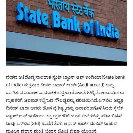
ದೇಶದ ಅತಿದೊಡ್ಡ ಸಾಲದಾತ ಸ್ಟೇಟ್ ಬ್ಯಾಂಕ್ ಆಫ್ ಇಂಡಿಯಾ(State bank
of india) ಶುಕ್ರವಾರ ಕೇವಲ ಆಧಾರ್ ಕಾರ್ಡ್(Aadharcard) ಅನ್ನು
ಒದಗಿಸುವ ಮೂಲಕ ಸಾಮಾಜಿಕ ಭದ್ರತಾ ಯೋಜನೆಗಳಲ್ಲಿ ನೋಂದಾಯಿಸಲು
ಗ್ರಾಹಕರಿಗೆ ಅವಕಾಶ ಕಲ್ಪಿಸುವ ಸೌಲಭ್ಯವನ್ನು ಪರಿಚಯಿಸಿದೆ.ಎಸ್‌ಬಿಐ ಅಧ್ಯಕ್ಷ
ದಿನೇಶ್ ಖಾರಾ ಅವರು ಹೊಸ ವೈಶಿಷ್ಟ್ಯವನ್ನು ಅನಾವರಣಗೊಳಿಸಿದರು ಸ್ಟೇಟ್
ಬ್ಯಾಂಕ್ ಆಫ್ ಇಂಡಿಯಾ ತನ್ನ ಗ್ರಾಹಕರಿಗೆ ಹೊಸ ಸೇವೆಗಳನ್ನು ಪರಿಚಯಿಸಿದೆ.
ನೀವು ಎಸ್‌ಬಿಐ(SBI) ಶಾಖೆಗೆ ತೆರಳಿ ಆಧಾರ್ ಕಾರ್ಡ್ ನಂಬರ್ ನೀಡುವ
ಮೂಲಕ ಪ್ರಧಾನ ಮಂತ್ರಿ ಜೀವನ ಜ್ಯೋತಿ ಬಿಮಾ ಯೋಜನೆ,