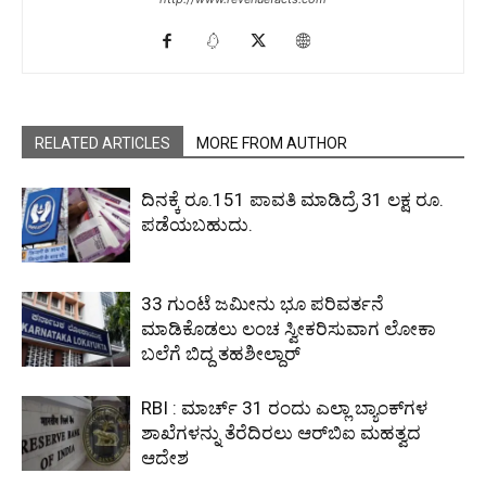
RELATED ARTICLES
MORE FROM AUTHOR
ದಿನಕ್ಕೆ ರೂ.151 ಪಾವತಿ ಮಾಡಿದ್ರೆ 31 ಲಕ್ಷ ರೂ.
ಪಡೆಯಬಹುದು.
33 ಗುಂಟೆ ಜಮೀನು ಭೂ ಪರಿವರ್ತನೆ
ಮಾಡಿಕೊಡಲು ಲಂಚ ಸ್ವೀಕರಿಸುವಾಗ ಲೋಕಾ
ಬಲೆಗೆ ಬಿದ್ದ ತಹಶೀಲ್ದಾರ್
RBI : ಮಾರ್ಚ್ 31 ರಂದು ಎಲ್ಲಾ ಬ್ಯಾಂಕ್‌ಗಳ
ಶಾಖೆಗಳನ್ನು ತೆರೆದಿರಲು ಆರ್‌ಬಿಐ ಮಹತ್ವದ
ಆದೇಶ