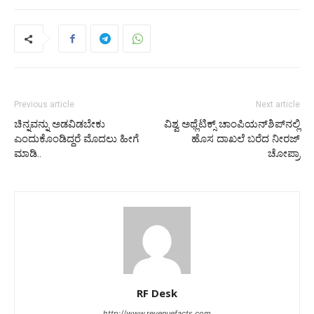
Previous article
Next article
ಚಿನ್ನವನ್ನು ಅಡವಿಡಬೇಕು
ವಿಶ್ವ ಅಥ್ಲೆಟಿಕ್ಸ್ ಚಾಂಪಿಯನ್‌ಶಿಪ್‌ನಲ್ಲಿ
ಎಂದುಕೊಂಡಿದ್ದರೆ ಮೊದಲು ಹೀಗೆ
ಹೊಸ ದಾಖಲೆ ಬರೆದ ನೀರಜ್
ಮಾಡಿ..
ಚೋಪ್ರಾ
RF Desk
http://www.revenuefacts.com