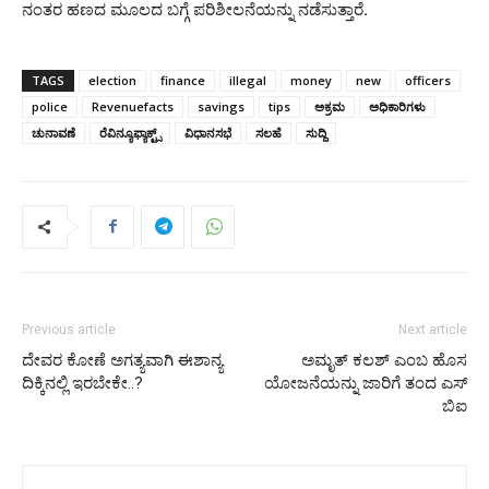
ನಂತರ ಹಣದ ಮೂಲದ ಬಗ್ಗೆ ಪರಿಶೀಲನೆಯನ್ನು ನಡೆಸುತ್ತಾರೆ.
TAGS
election
finance
illegal
money
new
officers
police
Revenuefacts
savings
tips
ಅಕ್ರಮ
ಅಧಿಕಾರಿಗಳು
ಚುನಾವಣೆ
ರೆವಿನ್ಯೂಫ್ಯಾಕ್ಟ್ಸ್
ವಿಧಾನಸಭೆ
ಸಲಹೆ
ಸುದ್ದಿ
Previous article
Next article
ದೇವರ ಕೋಣೆ ಅಗತ್ಯವಾಗಿ ಈಶಾನ್ಯ
ಅಮೃತ್ ಕಲಶ್ ಎಂಬ ಹೊಸ
ದಿಕ್ಕಿನಲ್ಲಿ ಇರಬೇಕೇ..?
ಯೋಜನೆಯನ್ನು ಜಾರಿಗೆ ತಂದ ಎಸ್
ಬಿಐ