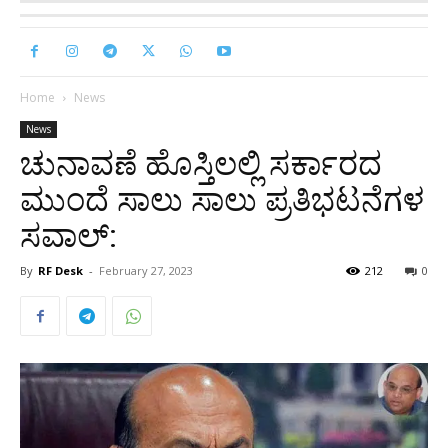
Home
News
News
ಚುನಾವಣೆ ಹೊಸ್ತಿಲಲ್ಲಿ ಸರ್ಕಾರದ
ಮುಂದೆ ಸಾಲು ಸಾಲು ಪ್ರತಿಭಟನೆಗಳ
ಸವಾಲ್:
By
RF Desk
-
February 27, 2023
212
0