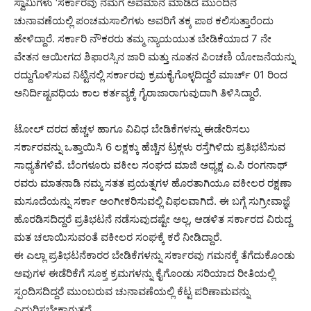
ಸ್ವಾಮಿಗಳು ‘ಸರ್ಕಾರವು ನಮಗೆ ಅವಮಾನ ಮಾಡಿದೆ ಮುಂದಿನ
ಚುನಾವಣೆಯಲ್ಲಿ ಪಂಚಮಸಾಲಿಗಳು ಅವರಿಗೆ ತಕ್ಕ ಪಾಠ ಕಲಿಸುತ್ತಾರೆಂದು
ಹೇಳಿದ್ದಾರೆ. ಸರ್ಕಾರಿ ನೌಕರರು ತಮ್ಮ ನ್ಯಾಯಯುತ ಬೇಡಿಕೆಯಾದ 7 ನೇ
ವೇತನ ಆಯೀಗದ ಶಿಫಾರಸ್ಸಿನ ಜಾರಿ ಮತ್ತು ನೂತನ ಪಿಂಚಣಿ ಯೋಜನೆಯನ್ನು
ರದ್ದುಗೊಳಿಸುವ ನಿಟ್ಟಿನಲ್ಲಿ ಸರ್ಕಾರವು ಕ್ರಮಕೈಗೊಳ್ಳದಿದ್ದರೆ ಮಾರ್ಚ್ 01 ರಿಂದ
ಅನಿರ್ದಿಷ್ಟವಧಿಯ ಕಾಲ ಕರ್ತವ್ಯಕ್ಕೆ ಗೈರಾಜಾರಾಗುವುದಾಗಿ ತಿಳಿಸಿದ್ದಾರೆ.
ಟೋಲ್ ದರದ ಹೆಚ್ಚಳ ಹಾಗೂ ವಿವಿಧ ಬೇಡಿಕೆಗಳನ್ನು ಈಡೇರಿಸಲು
ಸರ್ಕಾರವನ್ನು ಒತ್ತಾಯಿಸಿ 6 ಲಕ್ಷಕ್ಕು ಹೆಚ್ಚಿನ ಟ್ರಕ್ಗಳು ರಸ್ತೆಗಿಳಿದು ಪ್ರತಿಭಟಿಸುವ
ಸಾಧ್ಯತೆಗಳಿವೆ. ಬೆಂಗಳೂರು ವಕೀಲ ಸಂಘದ ಮಾಜಿ ಅಧ್ಯಕ್ಷ ಎ.ಪಿ ರಂಗನಾಥ್
ರವರು ಮಾತನಾಡಿ ನಮ್ಮ ಸತತ ಪ್ರಯತ್ನಗಳ ಹೊರತಾಗಿಯೂ ವಕೀಲರ ರಕ್ಷಣಾ
ಮಸೂದೆಯನ್ನು ಸರ್ಕಾ ಅಂಗೀಕರಿಸುವಲ್ಲಿ ವಿಫಲವಾಗಿದೆ. ಈ ಬಗ್ಗೆ ಸುಗ್ರೀವಾಜ್ಞೆ
ಹೊರಡಿಸದಿದ್ದರೆ ಪ್ರತಿಭಟನೆ ನಡೆಸುವುದಷ್ಟೇ ಅಲ್ಲ, ಆಡಳಿತ ಸರ್ಕಾರದ ವಿರುದ್ದ
ಮತ ಚಲಾಯಿಸುವಂತೆ ವಕೀಲರ ಸಂಘಕ್ಕೆ ಕರೆ ನೀಡಿದ್ದಾರೆ.
ಈ ಎಲ್ಲಾ ಪ್ರತಿಭಟನೆಕಾರರ ಬೇಡಿಕೆಗಳನ್ನು ಸರ್ಕಾರವು ಗಮನಕ್ಕೆ ತೆಗೆದುಕೊಂಡು
ಅವುಗಳ ಈಡೆರಿಕೆಗೆ ಸೂಕ್ತ ಕ್ರಮಗಳನ್ನು ಕೈಗೊಂಡು ಸರಿಯಾದ ರೀತಿಯಲ್ಲಿ
ಸ್ಪಂದಿಸದಿದ್ದರೆ ಮುಂಬರುವ ಚುನಾವಣೆಯಲ್ಲಿ ಕೆಟ್ಟ ಪರಿಣಾಮವನ್ನು
ಎದುರಿಸಬೇಕಾಗುತ್ತದೆ.