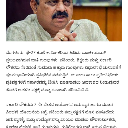
ಬೆಂಗಳೂರು: ಫೆ-27;ಕೂಲಿ ಕಾರ್ಮಿಕರಿಂದ ಹಿಡಿದು ರಾಜಕೀಯವಾಗಿ
ಪ್ರಬಲವಾಗಿರುವ ಜಾತಿ ಗುಂಪುಗಳು, ವಕೀಲರು, ಶಿಕ್ಷಕರು ಮತ್ತು ಸರ್ಕಾರಿ
ನೌಕರರು ಸೇರಿದಂತೆ ಸುಮಾರು ಹತ್ತಾರು ಗುಂಪುಗಳು ವಿಧಾನಸಭೆ ಚುನಾವಣೆಗೆ
ಪೂರ್ವಭಾವಿಯಾಗಿ ಪ್ರತಿಭಟನೆ ನಡೆಸುತ್ತಿವೆ. ಈ ಸಾಲು ಸಾಲು ಪ್ರತಿಭಟನೆಗಳು
ಪ್ರತಿಪಕ್ಷಗಳಿಗೆ ಸರ್ಕಾರವನ್ನು ಟೀಕಿಸಿ ಮಾತನಾಡಲು ಅವಕಾಶದ ನೀಡುವುದರ
ಜೊತೆಗೆ ಆಡಳಿತ ಪಕ್ಷಕ್ಕೆ ದೊಡ್ಡ ಸವಾಲಾಗಿ ಪರಿಣಮಿಸಿವೆ.
ಸರ್ಕಾರಿ ನೌಕರರು 7 ನೇ ವೇತನ ಆಯೋಗದ ಅನುಷ್ಠಾನ ಹಾಗೂ ನೂತನ
ಪಿಂಚಣಿ ಯೋಜನೆಯ ಬಗ್ಗೆ, ವಕೀಲರು ತಮ್ಮ ರಕ್ಷಣೆಗೆ ಹೊಸ ಮಸೂದೆಯ
ಅನುಷ್ಠಾನಕ್ಕೆ, ಮತ್ತು ಉದ್ಯೋಗವನ್ನು ಖಾಯಂ ಮಾಡಲು ಪೌರಕಾರ್ಮಿಕರು,
ಕೋಟಾ ಹೆಚ್ಚಳಕ್ಕೆ ಜಾತಿ ಗುಂಪುಗಳು, ಗುತ್ತಿಗೆದಾರರು ಬಾಕಿ ಇರುವ ಬಿಲ್ಗಳನ್ನು