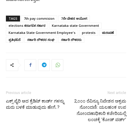
TAGS
7th pay commision
7ನೇ ವೇತನ ಆಯೋಗ
elections ಕರ್ನಾಟಕ ಸರ್ಕಾರ
Karnataka state Government
Karnataka State Government Employee's
protests
ಚುನಾವಣೆ
ಪ್ರತಿಭಟನೆ
ಸರ್ಕಾರಿ ನೌಕರರ ಸಂಘ
ಸರ್ಕಾರಿ ನೌಕರರು
Previous article
Next article
ಎಕ್ಸ್ ಪೈರಿ ಆದ ಕ್ರೆಡಿಟ್ ಕಾರ್ಡ್ ಗಳನ್ನು
2,೦೦೦ ರೆವಿನ್ಯೂ ನಿವೇಶನ ಅಕ್ರಮ
ಮರು ಬಳಕೆ ಮಾಡುವುದು ಹೇಗೆ..?
ನೋಂದಣಿ: ಯಲಹಂಕ ಉಪ
ನೋಂದಣಾಧಿಕಾರಿ ಕಚೇರಿಯಲ್ಲಿ
ಲಂಚಕ್ಕೆ ‘ಕೋಡ್‌ ವರ್ಡ್’