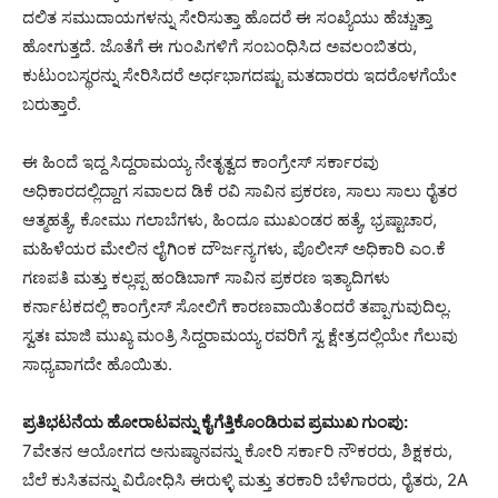
ದಲಿತ ಸಮುದಾಯಗಳನ್ನು ಸೇರಿಸುತ್ತಾ ಹೊದರೆ ಈ ಸಂಖ್ಯೆಯು ಹೆಚ್ಚುತ್ತಾ
ಹೋಗುತ್ತದೆ. ಜೊತೆಗೆ ಈ ಗುಂಪಿಗಳಿಗೆ ಸಂಬಂಧಿಸಿದ ಅವಲಂಬಿತರು,
ಕುಟುಂಬಸ್ಥರನ್ನು ಸೇರಿಸಿದರೆ ಅರ್ಧಭಾಗದಷ್ಟು ಮತದಾರರು ಇದರೊಳಗೆಯೇ
ಬರುತ್ತಾರೆ.
ಈ ಹಿಂದೆ ಇದ್ದ ಸಿದ್ದರಾಮಯ್ಯ ನೇತೃತ್ವದ ಕಾಂಗ್ರೇಸ್ ಸರ್ಕಾರವು
ಅಧಿಕಾರದಲ್ಲಿದ್ದಾಗ ಸವಾಲದ ಡಿಕೆ ರವಿ ಸಾವಿನ ಪ್ರಕರಣ, ಸಾಲು ಸಾಲು ರೈತರ
ಆತ್ಮಹತ್ಯೆ, ಕೋಮು ಗಲಾಬೆಗಳು, ಹಿಂದೂ ಮುಖಂಡರ ಹತ್ಯೆ, ಭ್ರಷ್ಟಾಚಾರ,
ಮಹಿಳೆಯರ ಮೇಲಿನ ಲೈಗಿಂಕ ದೌರ್ಜನ್ಯಗಳು, ಪೊಲೀಸ್ ಅಧಿಕಾರಿ ಎಂ.ಕೆ
ಗಣಪತಿ ಮತ್ತು ಕಲ್ಲಪ್ಪ ಹಂಡಿಬಾಗ್ ಸಾವಿನ ಪ್ರಕರಣ ಇತ್ಯಾದಿಗಳು
ಕರ್ನಾಟಕದಲ್ಲಿ ಕಾಂಗ್ರೇಸ್ ಸೋಲಿಗೆ ಕಾರಣವಾಯಿತೆಂದರೆ ತಪ್ಪಾಗುವುದಿಲ್ಲ.
ಸ್ವತಃ ಮಾಜಿ ಮುಖ್ಯ ಮಂತ್ರಿ ಸಿದ್ದರಾಮಯ್ಯ ರವರಿಗೆ ಸ್ವ ಕ್ಷೇತ್ರದಲ್ಲಿಯೇ ಗೆಲುವು
ಸಾಧ್ಯವಾಗದೇ ಹೊಯಿತು.
ಪ್ರತಿಭಟನೆಯ ಹೋರಾಟವನ್ನು ಕೈಗೆತ್ತಿಕೊಂಡಿರುವ ಪ್ರಮುಖ ಗುಂಪು:
7ವೇತನ ಆಯೋಗದ ಅನುಷ್ಠಾನವನ್ನು ಕೋರಿ ಸರ್ಕಾರಿ ನೌಕರರು, ಶಿಕ್ಷಕರು,
ಬೆಲೆ ಕುಸಿತವನ್ನು ವಿರೋಧಿಸಿ ಈರುಳ್ಳಿ ಮತ್ತು ತರಕಾರಿ ಬೆಳೆಗಾರರು, ರೈತರು, 2A