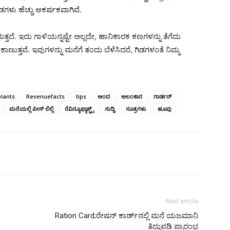
 ಗಿಡಗಳು ಹೆಚ್ಚು ಆಕರ್ಷಕವಾಗಿವೆ.
್ತದೆ. ಇದು ಗಾಳಿಯನ್ನಷ್ಟೇ ಅಲ್ಲದೇ, ಹಾನಿಕಾರಕ ಕಣಗಳನ್ನು ತೆಗೆದು
ಾಣುತ್ತವೆ. ಇವುಗಳನ್ನು ಮನೆಗೆ ತಂದು ಬೆಳೆಸಿದರೆ, ಗಿಡಗಳಂತೆ ನಿಮ್ಮ
plants
Revenuefacts
tips
ಅಂದ
ಅಲಂಕಾರ
ಗಾರ್ಡನ್
ಮನೆಯಲ್ಲಿ ಪೀಸ್ ಲಿಲ್ಲಿ
ರೆವಿನ್ಯೂಫ್ಯಾಕ್ಟ್ಸ್
ಸುದ್ದಿ
ಸೂತ್ರಗಳು
ಹೂವು
Next article
Ration Card;ರೇಷನ್‌ ಕಾರ್ಡ್‌ನಲ್ಲಿ ಮನೆ ಯಜಮಾನಿ
ತಿದ್ದುಪಡಿ ಪ್ರಾರಂಭ