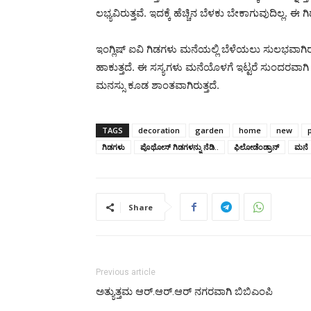
ಲಭ್ಯವಿರುತ್ತವೆ. ಇದಕ್ಕೆ ಹೆಚ್ಚಿನ ಬೆಳಕು ಬೇಕಾಗುವುದಿಲ್ಲ. ಈ
ಇಂಗ್ಲಿಷ್ ಐವಿ ಗಿಡಗಳು ಮನೆಯಲ್ಲಿ ಬೆಳೆಯಲು ಸುಲಭವಾಗಿರುತ
ಹಾಕುತ್ತದೆ. ಈ ಸಸ್ಯಗಳು ಮನೆಯೊಳಗೆ ಇಟ್ಟರೆ ಸುಂದರವಾಗಿ ಕ
ಮನಸ್ಸು ಕೂಡ ಶಾಂತವಾಗಿರುತ್ತದೆ.
TAGS
decoration
garden
home
new
ಗಿಡಗಳು
ಪೊಥೋಸ್ ಗಿಡಗಳನ್ನು ನೆಡಿ..
ಫಿಲೋಡೆಂಡ್ರಾನ್
ಮನೆ
Share
Previous article
ಅತ್ಯುತ್ತಮ ಆರ್.ಆರ್.ಆರ್ ನಗರವಾಗಿ ಬಿಬಿಎಂಪಿ