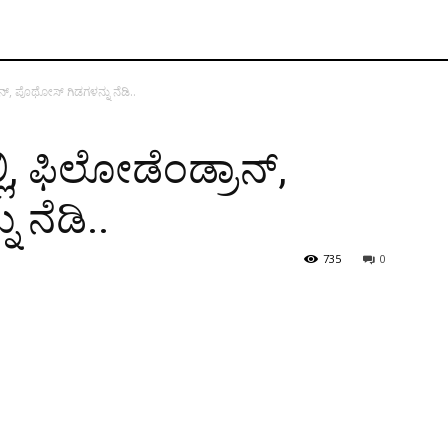
ಾನ್, ಪೊಥೋಸ್ ಗಿಡಗಳನ್ನು ನೆಡಿ..
ಲಿ, ಫಿಲೋಡೆಂಡ್ರಾನ್,
ನೆಡಿ..
735
0