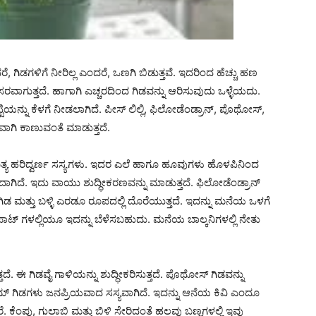
ಿಡಗಳಿಗೆ ನೀರಿಲ್ಲ ಎಂದರೆ, ಒಣಗಿ ಬಿಡುತ್ತವೆ. ಇದರಿಂದ ಹೆಚ್ಚು ಹಣ
ರವಾಗುತ್ತದೆ. ಹಾಗಾಗಿ ಎಚ್ಚರದಿಂದ ಗಿಡವನ್ನು ಆರಿಸುವುದು ಒಳ್ಳೆಯದು.
ನು ಕೆಳಗೆ ನೀಡಲಾಗಿದೆ. ಪೀಸ್ ಲಿಲ್ಲಿ, ಫಿಲೋಡೆಂಡ್ರಾನ್, ಪೊಥೋಸ್,
ದವಾಗಿ ಕಾಣುವಂತೆ ಮಾಡುತ್ತದೆ.
ಗೆ ನಿತ್ಯ ಹರಿದ್ವರ್ಣ ಸಸ್ಯಗಳು. ಇದರ ಎಲೆ ಹಾಗೂ ಹೂವುಗಳು ಹೊಳಪಿನಿಂದ
ದಾಗಿದೆ. ಇದು ವಾಯು ಶುದ್ಧೀಕರಣವನ್ನು ಮಾಡುತ್ತದೆ. ಫಿಲೋಡೆಂಡ್ರಾನ್
ಮತ್ತು ಬಳ್ಳಿ ಎರಡೂ ರೂಪದಲ್ಲಿ ದೊರೆಯುತ್ತದೆ. ಇದನ್ನು ಮನೆಯ ಒಳಗೆ
ಟ್ ಗಳಲ್ಲಿಯೂ ಇದನ್ನು ಬೆಳೆಸಬಹುದು. ಮನೆಯ ಬಾಲ್ಕನಿಗಳಲ್ಲಿ ನೇತು
ೆ. ಈ ಗಿಡವೈ ಗಾಳಿಯನ್ನು ಶುದ್ಧೀಕರಿಸುತ್ತದೆ. ಪೊಥೋಸ್ ಗಿಡವನ್ನು
 ಗಿಡಗಳು ಜನಪ್ರಿಯವಾದ ಸಸ್ಯವಾಗಿದೆ. ಇದನ್ನು ಆನೆಯ ಕಿವಿ ಎಂದೂ
ರೆ. ಕೆಂಪು, ಗುಲಾಬಿ ಮತ್ತು ಬಿಳಿ ಸೇರಿದಂತೆ ಹಲವು ಬಣ್ಣಗಳಲ್ಲಿ ಇವು