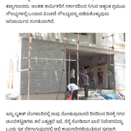
ತಪ್ಪಾಗಲಾರದು. ಅಂತಹ ಕಾರ್ಮಿಕರಿಗೆ ಸರ್ಕಾರದಿಂದ ಸಿಗುವ ಅತ್ಯಂತ ಪ್ರಮುಖ
ಸೌಲಭ್ಯಗಳಲ್ಲಿ ಒಂದಾದ ಪಿಂಚಣಿ ಸೌಲಭ್ಯವನ್ನು ಪಡೆದುಕೊಳ್ಳುವುದು
ಅನಿವಾರ್ಯದ ಸಂಗತಿಯಾಗಿದೆ.
ಇನ್ನು ಬೃಹತ್ ಬೆಂಗಳೂರಿನಲ್ಲಿ ನಾವು ನೋಡುವುದಾದರೆ ದಿನದಿಂದ ದಿನಕ್ಕೆ ಗಗನ
ಚುಂಬಿಕಟ್ಟಡಗಳು ತಲೆ ಎತ್ತುತ್ತಲೆ ಇವೆ,‌ ನೆನ್ನೆ ನೋಡಿದಾಗ ಖಾಲಿ ನಿವೇಶನವಿದ್ದು
ಒಂದು ಸ್ಥಳ ಬೆಳಗಾಗುವುದರಲ್ಲಿ ಅಲ್ಲಿ ಕಾಮಗಾರಿ‌ನಡೆಯುತ್ತಿರುವ ಸ್ಥಳವಾಗಿ