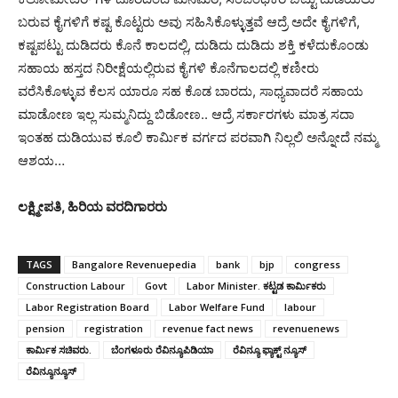
ಬರುವ ಕೈಗಳಿಗೆ ಕಷ್ಟ ಕೊಟ್ಟರು ಅವು ಸಹಿಸಿಕೊಳ್ಳುತ್ತವೆ ಆದ್ರೆ ಅದೇ ಕೈಗಳಿಗೆ,
ಕಷ್ಟಪಟ್ಟು ದುಡಿದರು ಕೊನೆ ಕಾಲದಲ್ಲಿ, ದುಡಿದು ದುಡಿದು ಶಕ್ತಿ ಕಳೆದುಕೊಂಡು
ಸಹಾಯ ಹಸ್ತದ ನಿರೀಕ್ಷೆಯಲ್ಲಿರುವ ಕೈಗಳಿ ಕೊನೆಗಾಲದಲ್ಲಿ ಕಣೀರು
ವರೆಸಿಕೊಳ್ಳುವ ಕೆಲಸ ಯಾರೂ ಸಹ ಕೊಡ ಬಾರದು, ಸಾಧ್ಯವಾದರೆ ಸಹಾಯ
ಮಾಡೋಣ ಇಲ್ಲ ಸುಮ್ಮನಿದ್ದು ಬಿಡೋಣ.. ಆದ್ರೆ ಸರ್ಕಾರಗಳು ಮಾತ್ರ ಸದಾ
ಇಂತಹ ದುಡಿಯುವ ಕೂಲಿ ಕಾರ್ಮಿಕ ವರ್ಗದ ಪರವಾಗಿ ನಿಲ್ಲಲಿ ಅನ್ನೋದೆ ನಮ್ಮ
ಆಶಯ…
ಲಕ್ಷ್ಮೀಪತಿ, ಹಿರಿಯ ವರದಿಗಾರರು
TAGS
Bangalore Revenuepedia
bank
bjp
congress
Construction Labour
Govt
Labor Minister. ಕಟ್ಟಡ ಕಾರ್ಮಿಕರು
Labor Registration Board
Labor Welfare Fund
labour
pension
registration
revenue fact news
revenuenews
ಕಾರ್ಮಿಕ ಸಚಿವರು.
ಬೆಂಗಳೂರು ರೆವಿನ್ಯೂಪಿಡಿಯಾ
ರೆವಿನ್ಯೂ ಫ್ಯಾಕ್ಟ್ ನ್ಯೂಸ್
ರೆವಿನ್ಯೂನ್ಯೂಸ್