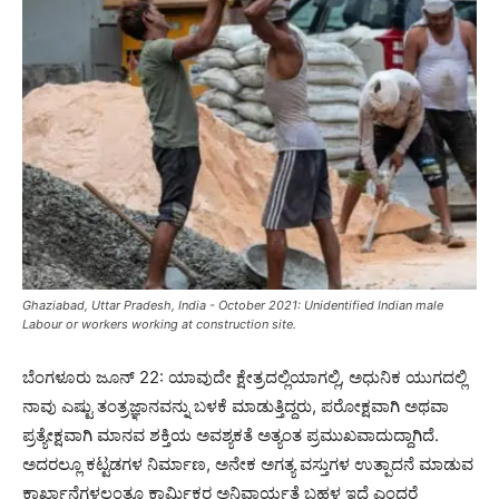
Ghaziabad, Uttar Pradesh, India - October 2021: Unidentified Indian male
Labour or workers working at construction site.
ಬೆಂಗಳೂರು ಜೂನ್ 22: ಯಾವುದೇ ಕ್ಷೇತ್ರದಲ್ಲಿಯಾಗಲ್ಲಿ, ಅಧುನಿಕ ಯುಗದಲ್ಲಿ
ನಾವು ಎಷ್ಟು ತಂತ್ರಜ್ಞಾನವನ್ನು ಬಳಕೆ ಮಾಡುತ್ತಿದ್ದರು, ಪರೋಕ್ಷವಾಗಿ ಅಥವಾ
ಪ್ರತ್ಯೇಕ್ಷವಾಗಿ ಮಾನವ ಶಕ್ತಿಯ ಅವಶ್ಯಕತೆ ಅತ್ಯಂತ ಪ್ರಮುಖವಾದುದ್ದಾಗಿದೆ.
ಅದರಲ್ಲೂ ಕಟ್ಟಡಗಳ ನಿರ್ಮಾಣ, ಅನೇಕ ಅಗತ್ಯ ವಸ್ತುಗಳ ಉತ್ಪಾದನೆ ಮಾಡುವ
ಕಾರ್ಖಾನೆಗಳಲ್ಲಂತೂ ಕಾರ್ಮಿಕರ ಅನಿವಾರ್ಯತೆ ಬಹಳ ಇದೆ ಎಂದರೆ