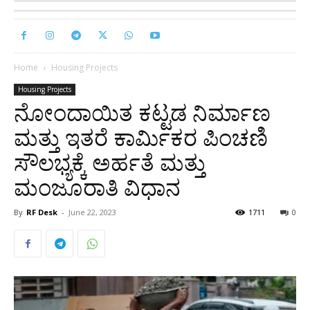
Home
Housing Projects
Housing Projects
ನೋಂದಾಯಿತ ಕಟ್ಟಡ ನಿರ್ಮಾಣ
ಮತ್ತು ಇತರೆ ಕಾರ್ಮಿಕರ ಪಿಂಚಣಿ
ಸೌಲಭ್ಯಕ್ಕೆ ಅರ್ಹತೆ ಮತ್ತು
ಮಂಜೂರಾತಿ ವಿಧಾನ
By
RF Desk
-
June 22, 2023
1711
0