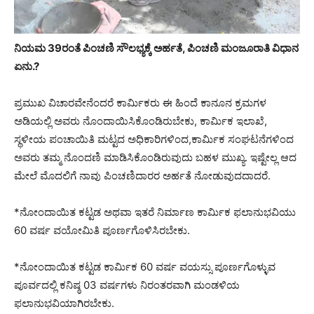
ನಿಯಮ 39ರಂತೆ ಪಿಂಚಣಿ ಸೌಲಭ್ಯಕ್ಕೆ ಅರ್ಹತೆ, ಪಿಂಚಣಿ ಮಂಜೂರಾತಿ ವಿಧಾನ
ಏನು.?
ಪ್ರಮುಖ ವಿಚಾರವೇನೆಂದರೆ ಕಾರ್ಮಿಕರು ಈ ಹಿಂದೆ ಕಾನೂನ ಕ್ರಮಗಳ
ಅಡಿಯಲ್ಲಿ ಅವರು ನೊಂದಾಯಿಸಿಕೊಂಡಿರುಬೇಕು, ಕಾರ್ಮಿಕ ಇಲಾಖೆ,
ಸ್ಥಳೀಯ ಪಂಚಾಯಿತಿ ಮಟ್ಟದ ಅಧಿಕಾರಿಗಳಿಂದ,ಕಾರ್ಮಿಕ ಸಂಘಟನೆಗಳಿಂದ
ಅವರು ತಮ್ಮ ನೊಂದಣಿ ಮಾಡಿಸಿಕೊಂಡಿರುವುದು ಬಹಳ ಮುಖ್ಯ. ಇಷ್ಟೇಲ್ಲ ಆದ
ಮೇಲೆ ಮೊದಲಿಗೆ ನಾವು ಪಿಂಚಣಿದಾರರ ಅರ್ಹತೆ ನೋಡುವುದದಾದರೆ.
*ನೋಂದಾಯಿತ ಕಟ್ಟಡ ಅಥವಾ ಇತರೆ ನಿರ್ಮಾಣ ಕಾರ್ಮಿಕ ಫಲಾನುಭವಿಯು
60 ವರ್ಷ ವಯೋಮಿತಿ ಪೂರ್ಣಗೊಳಿಸಿರಬೇಕು.
*ನೋಂದಾಯಿತ ಕಟ್ಟಡ ಕಾರ್ಮಿಕ 60 ವರ್ಷ ವಯಸ್ಸು ಪೂರ್ಣಗೊಳ್ಳುವ
ಪೂರ್ವದಲ್ಲಿ ಕನಿಷ್ಠ 03 ವರ್ಷಗಳು ನಿರಂತರವಾಗಿ ಮಂಡಳಿಯ
ಫಲಾನುಭವಿಯಾಗಿರಬೇಕು.