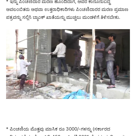
* ಇನ್ನು ಪಿಂಚಣಿದಾರ ಮರಣ ಹೊಂದಿದಾಗ, ಅವರ ಕಾನೂನುಬದ್ದ
ಅವಲಂಬಿತರು ಅಥವಾ ಉತ್ತರಾಧಿಕಾರಿಗಳು ಪಿಂಚಣಿದಾರರ ಮರಣ ಪ್ರಮಾಣ
ಪತ್ರವನ್ನು ಸಲ್ಲಿಸಿ ಬ್ಯಾಂಕ್ ಖಾತೆಯನ್ನು ಮುಚ್ಚಲು ಮಂಡಳಿಗೆ ತಿಳಿಸಬೇಕು.
* ಪಿಂಚಣಿಯ ಮೊತ್ತವು ಮಾಸಿಕ ರೂ 3000/-ಗಳನ್ನು (ಸರ್ಕಾರದ