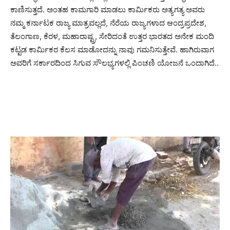
ಕಾಣಿಸುತ್ತದೆ. ಅಂತಹ ಕಾಮಗಾರಿ ಮಾಡಲು ಕಾರ್ಮಿಕರು ಅತ್ಯಗತ್ಯ ಅವರು
ನಮ್ಮ ಕರ್ನಾಟಕ ರಾಜ್ಯ ಮಾತ್ರವಲ್ಲದೆ, ನೆರೆಯ ರಾಜ್ಯಗಳಾದ ಆಂದ್ರಪ್ರದೇಶ,
ತೆಲಂಗಾಣ, ಕೆರಳ, ಮಹಾರಾಷ್ಟ್ರ, ಸೇರಿದಂತೆ ಉತ್ತರ ಭಾರತದ ಅನೇಕ ಮಂದಿ
ಕಟ್ಟಡ ಕಾರ್ಮಿಕರ ಕೆಲಸ ಮಾಡೋದನ್ನು ನಾವು ಗಮನಿಸುತ್ತೇವೆ. ಹಾಗಿರುವಾಗ
ಅವರಿಗೆ ಸರ್ಕಾರದಿಂದ ಸಿಗುವ ಸೌಲಭ್ಯಗಳಲ್ಲಿ ಪಿಂಚಣಿ ಯೋಜನೆ ಒಂದಾಗಿದೆ..