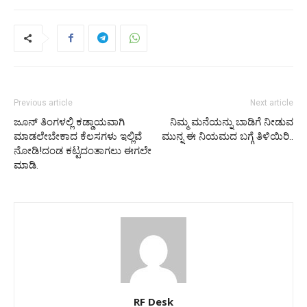
Previous article
Next article
ಜೂನ್ ತಿಂಗಳಲ್ಲಿ ಕಡ್ಡಾಯವಾಗಿ
ನಿಮ್ಮ ಮನೆಯನ್ನು ಬಾಡಿಗೆ ನೀಡುವ
ಮಾಡಲೇಬೇಕಾದ ಕೆಲಸಗಳು ಇಲ್ಲಿವೆ
ಮುನ್ನ ಈ ನಿಯಮದ ಬಗ್ಗೆ ತಿಳಿಯಿರಿ..
ನೋಡಿ!ದಂಡ ಕಟ್ಟದಂತಾಗಲು ಈಗಲೇ
ಮಾಡಿ.
RF Desk