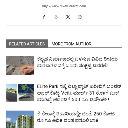
http://www.revenuefacts.com
RELATED ARTICLES
MORE FROM AUTHOR
ಕಟ್ಟಡ ನಿರ್ಮಾಣದಲ್ಲಿ ಬಳಸುವ ವಿವಿಧ ರೀತಿಯ
ಮರಳುಗಳ ಬಗ್ಗೆ ಒಂದು ಸಂಕ್ಷಿಪ್ತ ವಿವರಣೆ!
ELite Park ನಲ್ಲಿ ವಿಲ್ಲಾ ಪ್ಲಾಟ್ ಖರೀದಿಗೆ ಬಂಪರ್
ಆಫರ್ ಕೊಟ್ಟ Vciti: ಮಾರ್ಚ್‌ 31 ರೊಳಗೆ ಬುಕ್
ಮಾಡಿದ್ರೆ ಚದರಡಿಗೆ 500 ರೂ. ಡಿಸ್ಕೌಂಟ್ !
ಕೆ-ರೇರಾಕ್ಕೆ ರಿಕವರಿಯದ್ದೇ ಚಿಂತೆ, 250 ಕೋಟಿ
ರೂ.ಗೂ ಅಧಿಕ ದಂಡ ವಸೂಲಿ ಬಾಕಿ