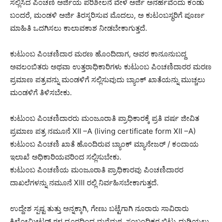
ಸಲ್ಲಿಸಿದ ಪಿಂಚಣಿ ಅರ್ಜಿಯ ಪರಿಶೀಲನೆ ವೇಳೆ ಅರ್ಜಿ ಅನರ್ಹವೆಂದು ಕಂಡು
ಬಂದರೆ, ಮಂಡಳಿ ಅರ್ಜಿ ತಿರಸ್ಕರಿಸುವ ಮೊದಲು, ಅ ಕುಟಂಬಸ್ಥರಿಗೆ ಪೂರ್ಣ
ಮಾಹಿತಿ ಒದಗಿಸಲು ಕಾಲಾವಕಾಶ ನೀಡಬೇಕಾಗುತ್ತದೆ.
ಕುಟುಂಬ ಪಿಂಚಣಿದಾರ ಮರಣ ಹೊಂದಿದಾಗ, ಅವರ ಕಾನೂನುಬದ್ದ
ಅವಲಂಬಿತರು ಅಥವಾ ಉತ್ತರಾಧಿಕಾರಿಗಳು ಕುಟುಂಬ ಪಿಂಚಣಿದಾರರ ಮರಣ
ಪ್ರಮಾಣ ಪತ್ರವನ್ನು ಮಂಡಳಿಗೆ ಸಲ್ಲಿಸುವುದು ಬ್ಯಾಂಕ್ ಖಾತೆಯನ್ನು ಮುಚ್ಚಲು
ಮಂಡಳಿಗೆ ತಿಳಿಸಬೇಕು.
ಕುಟುಂಬ ಪಿಂಚಣಿದಾರರು ಮಂಜೂರಾತಿ ಪ್ರಾಧಿಕಾರಕ್ಕೆ ಪ್ರತಿ ವರ್ಷ ಜೀವಿತ
ಪ್ರಮಾಣ ಪತ್ರ ನಮೂನೆ XII –A (living certificate form XII –A)
ಕುಟುಂಬ ಪಿಂಚಣಿ ಖಾತೆ ಹೊಂದಿರುವ ಬ್ಯಾಂಕ್ ಮ್ಯಾನೇಜರ್ / ಕಂದಾಯ
ಇಲಾಖೆ ಅಧಿಕಾರಿಯವರಿಂದ ಸಲ್ಲಿಸುಬೇಕು.
ಕುಟುಂಬ ಪಿಂಚಣಿಯ ಮಂಜೂರಾತಿ ಪ್ರಾಧಿಕಾರವು ಪಿಂಚಣಿದಾರರ
ದಾಖಲೆಗಳನ್ನು ನಮೂನೆ XIII ರಲ್ಲಿ ನಿರ್ವಹಿಸಬೇಕಾಗುತ್ತದೆ.
ಉದ್ದೇಶ ಸ್ಪಷ್ಟ ತುತ್ತು ಅನ್ನಕ್ಕಾಗಿ, ಗೇಣು ಬಟ್ಟೆಗಾಗಿ ನೂರಾರು ಸಾವಿರಾರು
ಕಿಲೋಮೀಟರ್ ಗಳ ದೂರದಿಂದ ಮನೆಮಠ, ಸಂಬಂಧಿಕರ ಬಿಟ್ಟು ದುಡಿಯಲು