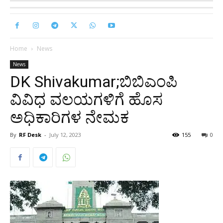
Home
News
News
DK Shivakumar;ಬಿಬಿಎಂಪಿ
ವಿವಿಧ ವಲಯಗಳಿಗೆ ಹೊಸ
ಅಧಿಕಾರಿಗಳ ನೇಮಕ
By
RF Desk
-
July 12, 2023
155
0