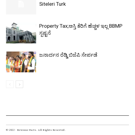
Siteleri Turk
Property Tax;ಆಸ್ತಿ ತೆರಿಗೆ ಹೆಚ್ಚಳ ಇಲ್ಲ BBMP
ಸ್ಪಷ್ಟನೆ
ಜನಾರ್ದನ ರೆಡ್ಡಿ ಬಿಜೆಪಿ ಸೇರ್ಪಡೆ
© 2022 - Revenue Facts. All Rights Reserved.