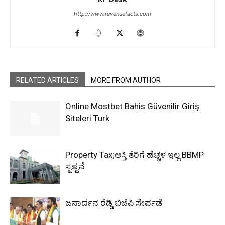
http://www.revenuefacts.com
RELATED ARTICLES
MORE FROM AUTHOR
Online Mostbet Bahis Güvenilir Giriş
Siteleri Turk
Property Tax;ಆಸ್ತಿ ತೆರಿಗೆ ಹೆಚ್ಚಳ ಇಲ್ಲ BBMP
ಸ್ಪಷ್ಟನೆ
ಜನಾರ್ದನ ರೆಡ್ಡಿ ಬಿಜೆಪಿ ಸೇರ್ಪಡೆ