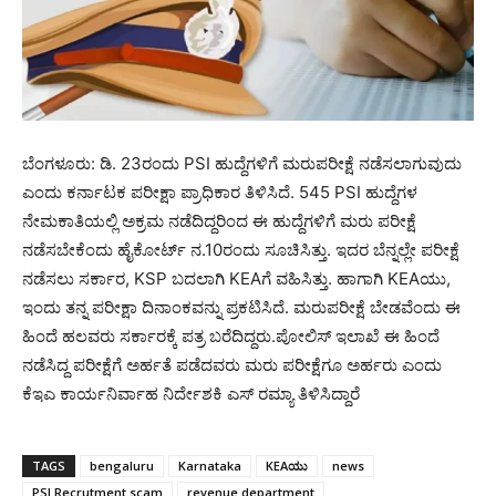
ಬೆಂಗಳೂರು: ಡಿ. 23ರಂದು PSI ಹುದ್ದೆಗಳಿಗೆ ಮರುಪರೀಕ್ಷೆ ನಡೆಸಲಾಗುವುದು
ಎಂದು ಕರ್ನಾಟಕ ಪರೀಕ್ಷಾ ಪ್ರಾಧಿಕಾರ ತಿಳಿಸಿದೆ. 545 PSI ಹುದ್ದೆಗಳ
ನೇಮಕಾತಿಯಲ್ಲಿ ಅಕ್ರಮ ನಡೆದಿದ್ದರಿಂದ ಈ ಹುದ್ದೆಗಳಿಗೆ ಮರು ಪರೀಕ್ಷೆ
ನಡೆಸಬೇಕೆಂದು ಹೈಕೋರ್ಟ್ ನ.10ರಂದು ಸೂಚಿಸಿತ್ತು. ಇದರ ಬೆನ್ನಲ್ಲೇ ಪರೀಕ್ಷೆ
ನಡೆಸಲು ಸರ್ಕಾರ, KSP ಬದಲಾಗಿ KEAಗೆ ವಹಿಸಿತ್ತು. ಹಾಗಾಗಿ KEAಯು,
ಇಂದು ತನ್ನ ಪರೀಕ್ಷಾ ದಿನಾಂಕವನ್ನು ಪ್ರಕಟಿಸಿದೆ. ಮರುಪರೀಕ್ಷೆ ಬೇಡವೆಂದು ಈ
ಹಿಂದೆ ಹಲವರು ಸರ್ಕಾರಕ್ಕೆ ಪತ್ರ ಬರೆದಿದ್ದರು.ಪೋಲಿಸ್ ಇಲಾಖೆ ಈ ಹಿಂದೆ
ನಡೆಸಿದ್ದ ಪರೀಕ್ಷೆಗೆ ಅರ್ಹತೆ ಪಡೆದವರು ಮರು ಪರೀಕ್ಷೆಗೂ ಅರ್ಹರು ಎಂದು
ಕೆಇಎ ಕಾರ್ಯನಿರ್ವಾಹ ನಿರ್ದೇಶಕಿ ಎಸ್ ರಮ್ಯಾ ತಿಳಿಸಿದ್ದಾರೆ
TAGS
bengaluru
Karnataka
KEAಯು
news
PSI Recrutment scam
revenue department