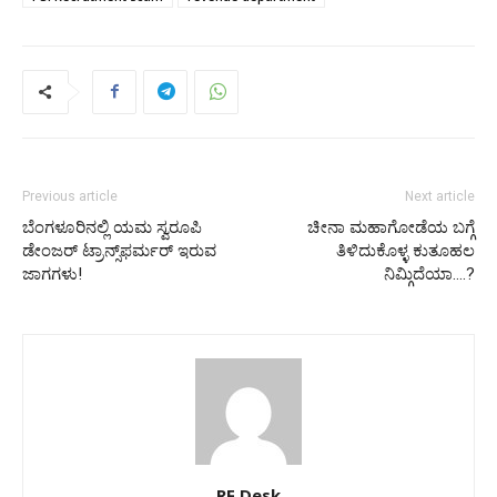
Previous article
Next article
ಬೆಂಗಳೂರಿನಲ್ಲಿ ಯಮ ಸ್ವರೂಪಿ
ಚೀನಾ ಮಹಾಗೋಡೆಯ ಬಗ್ಗೆ
ಡೇಂಜರ್‌ ಟ್ರಾನ್ಸ್‌ಫರ್ಮರ್‌ ಇರುವ
ತಿಳಿದುಕೊಳ್ಳ ಕುತೂಹಲ
ಜಾಗಗಳು!
ನಿಮ್ಗಿದೆಯಾ….?
RF Desk