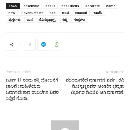
TAGS
assemble
books
bookshelfs
decorate
home
new
Revenuefacts
tips
ಅಂದ
ಅಲಂಕಾರ
ಕಪಾಟು
ಪುಸ್ತಕಗಳು
ಮನೆ
ರೆವಿನ್ಯೂಫ್ಯಾಕ್ಟ್ಸ್
ಸುದ್ದಿ
ಸೂತ್ರಗಳು
Previous article
Next article
ಜೂನ್ 11 ರಂದು ಶಕ್ತಿ ಯೋಜನೆಗೆ
ಮುಂದುವರಿದ ವರ್ಗಾವಣೆ ಪರ್ವ : ರವಿ
ಚಾಲನೆ : ಮಹಿಳೆಯರು
ಡಿ.ಚನ್ನಣ್ಣನವರ್ ಆಂತರಿಕ ಭದ್ರತಾ
ಒದಗಿಸಬೇಕಾದ ದಾಖಲೆಗಳ ವಿವರ
ವಿಭಾಗದ ಡಿಐಜಿಪಿ ಆಗಿ ವರ್ಗಾವಣೆ.
ಇಲ್ಲಿವೆ ನೋಡಿ.