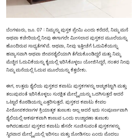
ಬೆಂಗಳೂರು, ಜೂ. 07 : ನಿಮ್ಮನ್ನು ಪುಸ್ತಕ ಪ್ರೇಮಿ ಎಂದು ಕರೆದರೆ, ನಿಮ್ಮ ಮನೆ
ಅಥವಾ ಕಚೇರಿಯಲ್ಲಿ ನೀವು ಈಗಾಗಲೇ ಮೀಸಲಾದ ಪುಸ್ತಕದ ಮೂಲೆಯನ್ನು
ಹೊಂದಿರುವ ಸಾಧ್ಯತೆಗಳಿವೆ. ಅಥವಾ, ನೀವು ಇತ್ತೀಚೆಗೆ ಓದುವಿಕೆಯನ್ನು
ಹವ್ಯಾಸವಾಗಿ ಅಥವಾ ಜೀವನಶೈಲಿಯಾಗಿ ತೆಗೆದುಕೊಂಡಿದ್ದರೆ ಮತ್ತು ನಿಮ್ಮ
ಮೆಚ್ಚಿನ ಓದುವಿಕೆಯನ್ನು ಕೈಯಲ್ಲಿ ಇರಿಸಿಕೊಳ್ಳಲು ಯೋಜಿಸಿದ್ದರೆ, ನಂತರ ನೀವು
ನಿಮ್ಮ ಮನೆಯಲ್ಲಿ ಓದುವ ಮೂಲೆಯನ್ನು ಕೆತ್ತಬೇಕು.
ಈಗ, ಉತ್ತಮ ಶೈಲಿಯ ಪುಸ್ತಕದ ಕಪಾಟು ಪುಸ್ತಕಗಳನ್ನು ಅಚ್ಚುಕಟ್ಟಾಗಿ ಮತ್ತು
ತಲುಪುವಂತೆ ಇರಿಸಿಕೊಳ್ಳಲು ಸುರಕ್ಷಿತ ಮೇಲ್ಮೈಯನ್ನು ಒದಗಿಸುತ್ತದೆ ಆದರೆ
ಒಟ್ಟಾರೆ ಕೊಠಡಿಯನ್ನು ಎತ್ತರಿಸುತ್ತದೆ. ಪುಸ್ತಕದ ಕಪಾಟು ಕೇವಲ
ಪೀಠೋಪಕರಣಗಳ ಕ್ರಿಯಾತ್ಮಕ ತುಣುಕು ಅಲ್ಲ ಆದರೆ ಇದು ಸಂಪೂರ್ಣವಾಗಿ
ಶೈಲಿಯಲ್ಲಿ ಆಕರ್ಷಕವಾಗಿ ಕಾಣುವ ಒಂದು ಉಚ್ಚಾರಣಾ ತುಣುಕು
ಆಗಿರಬಹುದು! ಪುಸ್ತಕದ ಕಪಾಟು ಹೆಸರೇ ಸೂಚಿಸುವಂತೆ ಪುಸ್ತಕಗಳನ್ನು
ಸ್ಥಿರವಾದ ಮೇಲ್ಮೈಯಲ್ಲಿ ಇರಿಸಲು ಮತ್ತು ಜೋಡಿಸಲು ಎಂದು ಮೊದಲು