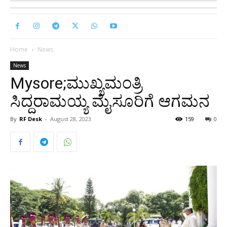
Home
News
News
Mysore;ಮುಖ್ಯಮಂತ್ರಿ
ಸಿದ್ದರಾಮಯ್ಯ ಮೈಸೂರಿಗೆ ಆಗಮನ
By
RF Desk
-
August 28, 2023
159
0