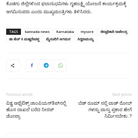
ಕೊಡಗು ಜಿಲ್ಲೆಗಳಿಂದ ಫಲಾನುಭವಿಗಳು ಗೃಹಲಕ್ಷ್ಮಿ ಯೋಜನೆ ಕಾರ್ಯಕ್ರಮಕ್ಕೆ
ಆಗಮಿಸುವರು ಎಂದು ಮುಖ್ಯಮಂತ್ರಿಗಳು ತಿಳಿಸಿದರು.
TAGS
kannada news
Karnataka
mysore
ಜಿಲ್ಲಾಧಿಕಾರಿ ರಾಜೇಂದ್ರ
ಡಾ ಹೆಚ್ ಸಿ ಮಹ್ದದೇವಪ್ಪ
ಮೈಸೂರಿಗೆ ಆಗಮನ
ಸಿದ್ದರಾಮಯ್ಯ
Previous article
Next article
ವಿಶ್ವ ಅಥ್ಲೆಟಿಕ್ಸ್ ಚಾಂಪಿಯನ್‌ಶಿಪ್‌ನಲ್ಲಿ
ಬೆಡ್ ರೂಮ್ ನಲ್ಲಿ ವಾಡ್ ರೋಬ್
ಹೊಸ ದಾಖಲೆ ಬರೆದ ನೀರಜ್
ಗಳನ್ನು ವಾಸ್ತು ಪ್ರಕಾರ ಹೇಗೆ
ಚೋಪ್ರಾ
ನಿರ್ಮಿಸಬೇಕು..?