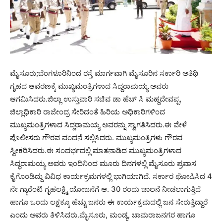
ಮೈಸೂರು;ಬೆಂಗಳೂರಿನಿಂದ ರಸ್ತೆ ಮಾರ್ಗವಾಗಿ ಮೈಸೂರಿನ ಸರ್ಕಾರಿ ಅತಿಥಿ
ಗೃಹದ ಆವರಣಕ್ಕೆ ಮುಖ್ಯಮಂತ್ರಿಗಳಾದ ಸಿದ್ದರಾಮಯ್ಯ ಅವರು
ಆಗಮಿಸಿದರು.ಜಿಲ್ಲಾ ಉಸ್ತುವಾರಿ ಸಚಿವ ಡಾ ಹೆಚ್ ಸಿ ಮಹ್ದದೇವಪ್ಪ,
ಜಿಲ್ಲಾಧಿಕಾರಿ ರಾಜೇಂದ್ರ ಸೇರಿದಂತೆ ಹಿರಿಯ ಅಧಿಕಾರಿಗಳಿಂದ
ಮುಖ್ಯಮಂತ್ರಿಗಳಾದ ಸಿದ್ದರಾಮಯ್ಯ ಅವರನ್ನು ಸ್ವಾಗತಿಸಿದರು.ಈ ವೇಳೆ
ಪೊಲೀಸರು ಗೌರವ ವಂದನೆ ಸಲ್ಲಿಸಿದರು. ಮುಖ್ಯಮಂತ್ರಿಗಳು ಗೌರವ
ಸ್ವೀಕರಿಸಿದರು.ಈ ಸಂದರ್ಭದಲ್ಲಿ ಮಾತನಾಡಿದ ಮುಖ್ಯಮಂತ್ರಿಗಳಾದ
ಸಿದ್ಧರಾಮಯ್ಯ ಅವರು ಇಂದಿನಿಂದ ಮೂರು ದಿನಗಳಲ್ಲಿ ಮೈಸೂರು ಪ್ರವಾಸ
ಕೈಗೊಂಡಿದ್ದು ವಿವಿಧ ಕಾರ್ಯಕ್ರಮಗಳಲ್ಲಿ ಭಾಗಿಯಾಗಿವೆ. ಸರ್ಕಾರ ಘೋಷಿಸಿದ 4
ನೇ ಗ್ಯಾರೆಂಟಿ ಗೃಹಲಕ್ಷ್ಮಿ ಯೋಜನೆಗೆ ಆ. 30 ರಂದು ಚಾಲನೆ ನೀಡಲಾಗುತ್ತಿದೆ
ಹಾಗೂ ಒಂದು ಲಕ್ಷಕ್ಕೂ ಹೆಚ್ಚು ಜನರು ಈ ಕಾರ್ಯಕ್ರಮದಲ್ಲಿ ಜನ ಸೇರುತ್ತಿದ್ದಾರೆ
ಎಂದು ಅವರು ತಿಳಿಸಿದರು.ಮೈಸೂರು, ಮಂಡ್ಯ, ಚಾಮರಾಜನಗರ ಹಾಗೂ