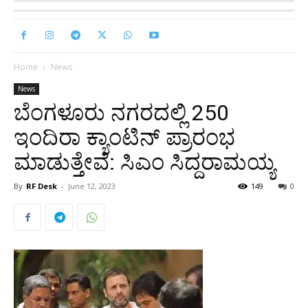
Home
News
News
ಬೆಂಗಳೂರು ನಗರದಲ್ಲಿ 250
ಇಂದಿರಾ ಕ್ಯಾಂಟಿನ್ ಪ್ರಾರಂಭ
ಮಾಡುತ್ತೇವೆ: ಸಿಎಂ ಸಿದ್ದರಾಮಯ್ಯ
By
RF Desk
-
June 12, 2023
149
0