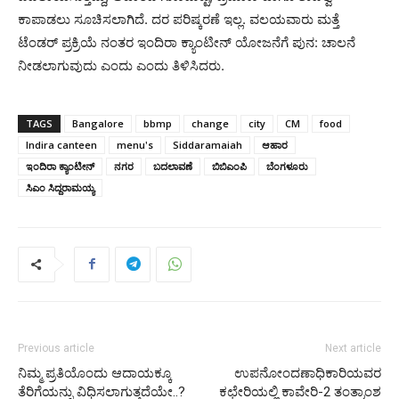
ಕಾಪಾಡಲು ಸೂಚಿಸಲಾಗಿದೆ. ದರ ಪರಿಷ್ಕರಣೆ ಇಲ್ಲ. ವಲಯವಾರು ಮತ್ತೆ
ಟೆಂಡರ್ ಪ್ರಕ್ರಿಯೆ ನಂತರ ಇಂದಿರಾ ಕ್ಯಾಂಟೀನ್ ಯೋಜನೆಗೆ ಪುನ: ಚಾಲನೆ
ನೀಡಲಾಗುವುದು ಎಂದು ಎಂದು ತಿಳಿಸಿದರು.
TAGS
Bangalore
bbmp
change
city
CM
food
Indira canteen
menu's
Siddaramaiah
ಆಹಾರ
ಇಂದಿರಾ ಕ್ಯಾಂಟೀನ್
ನಗರ
ಬದಲಾವಣೆ
ಬಿಬಿಎಂಪಿ
ಬೆಂಗಳೂರು
ಸಿಎಂ ಸಿದ್ದರಾಮಯ್ಯ
Previous article
Next article
ನಿಮ್ಮ ಪ್ರತಿಯೊಂದು ಆದಾಯಕ್ಕೂ
ಉಪನೋಂದಣಾಧಿಕಾರಿಯವರ
ತೆರಿಗೆಯನ್ನು ವಿಧಿಸಲಾಗುತ್ತದೆಯೇ..?
ಕಛೇರಿಯಲ್ಲಿ ಕಾವೇರಿ-2 ತಂತ್ರಾಂಶ