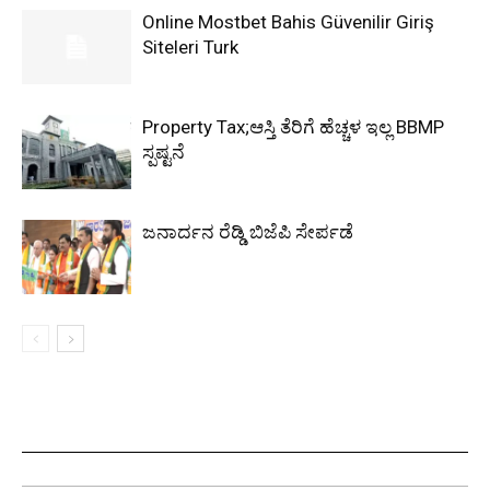
Online Mostbet Bahis Güvenilir Giriş
Siteleri Turk
Property Tax;ಆಸ್ತಿ ತೆರಿಗೆ ಹೆಚ್ಚಳ ಇಲ್ಲ BBMP
ಸ್ಪಷ್ಟನೆ
ಜನಾರ್ದನ ರೆಡ್ಡಿ ಬಿಜೆಪಿ ಸೇರ್ಪಡೆ