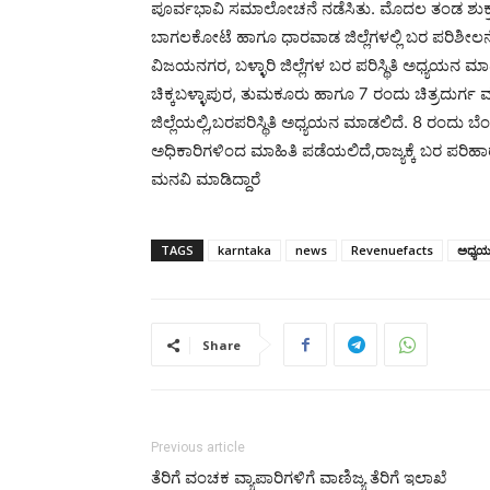
ಪೂರ್ವಭಾವಿ ಸಮಾಲೋಚನೆ ನಡೆಸಿತು. ಮೊದಲ ತಂಡ ಶುಕ್ರವಾ
ಬಾಗಲಕೋಟೆ ಹಾಗೂ ಧಾರವಾಡ ಜಿಲ್ಲೆಗಳಲ್ಲಿ ಬರ ಪರಿಶೀಲನ
ವಿಜಯನಗರ, ಬಳ್ಳಾರಿ ಜಿಲ್ಲೆಗಳ ಬರ ಪರಿಸ್ಥಿತಿ ಅಧ್ಯಯನ 
ಚಿಕ್ಕಬಳ್ಳಾಪುರ, ತುಮಕೂರು ಹಾಗೂ 7 ರಂದು ಚಿತ್ರದುರ್ಗ 
ಜಿಲ್ಲೆಯಲ್ಲಿ,ಬರಪರಿಸ್ಥಿತಿ ಅಧ್ಯಯನ ಮಾಡಲಿದೆ. 8 ರಂದು ಬೆ
ಅಧಿಕಾರಿಗಳಿಂದ ಮಾಹಿತಿ ಪಡೆಯಲಿದೆ,ರಾಜ್ಯಕ್ಕೆ ಬರ ಪರಿಹಾರ
ಮನವಿ ಮಾಡಿದ್ದಾರೆ
TAGS
karntaka
news
Revenuefacts
ಅಧ್ಯ
Share
Previous article
ತೆರಿಗೆ ವಂಚಕ ವ್ಯಾಪಾರಿಗಳಿಗೆ ವಾಣಿಜ್ಯ ತೆರಿಗೆ ಇಲಾಖೆ