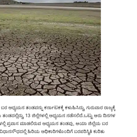
ು ಬರ ಅಧ್ಯಯನ ತಂಡವನ್ನು ಕರ್ನಾಟಕಕ್ಕೆ ಕಳುಹಿಸಿದ್ದು, ಗುರುವಾರ ರಾಜ್ಯಕ್ಕೆ
ತಂಡದಲ್ಲಿದ್ದು, 13 ಜಿಲ್ಲೆಗಳಲ್ಲಿ ಅಧ್ಯಯನ ನಡೆಸಲಿದೆ.ಒಟ್ಟು ಆರು ದಿನಗಳ
ೆಗಳಲ್ಲಿ ಪ್ರವಾಸ ಮಾಡಲಿರುವ ಅಧ್ಯಯನ ತಂಡವು, ಆಯಾ ಜಿಲ್ಲೆಯ ಬರ
ಿಧಾನಸೌಧದಲ್ಲಿ ಹಿರಿಯ ಅಧಿಕಾರಿಗಳೊಂದಿಗೆ ಬರಪರಿಸ್ಥಿತಿ ಕುರಿತು