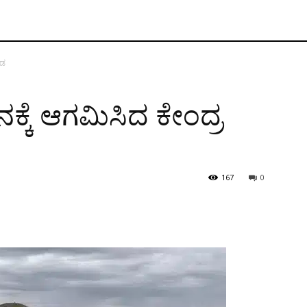
ಡ‌
್ಕೆ ಆಗಮಿಸಿದ ಕೇಂದ್ರ
167
0