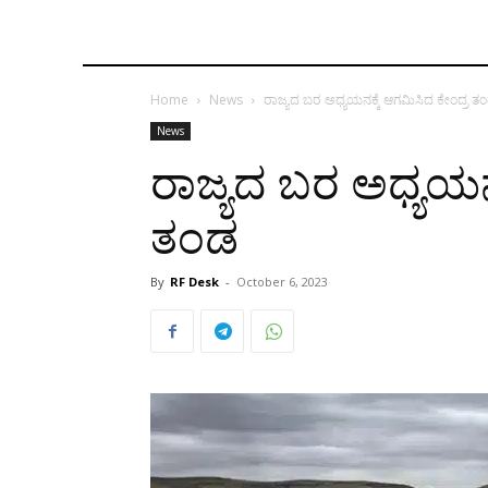
Home
News
ರಾಜ್ಯದ ಬರ ಅಧ್ಯಯನಕ್ಕೆ ಆಗಮಿಸಿದ ಕೇಂದ್ರ ತಂ
News
ರಾಜ್ಯದ ಬರ ಅಧ್ಯಯನಕ
ತಂಡ‌
By
RF Desk
-
October 6, 2023