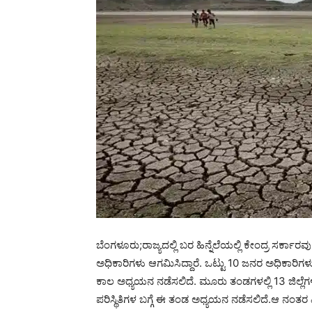
ಬೆಂಗಳೂರು;ರಾಜ್ಯದಲ್ಲಿ ಬರ ಹಿನ್ನೆಲೆಯಲ್ಲಿ ಕೇಂದ್ರ ಸರ್ಕಾರವ
ಅಧಿಕಾರಿಗಳು ಆಗಮಿಸಿದ್ದಾರೆ. ಒಟ್ಟು 10 ಜನರ ಅಧಿಕಾರಿಗಳು 
ಕಾಲ ಅಧ್ಯಯನ ನಡೆಸಲಿದೆ. ಮೂರು ತಂಡಗಳಲ್ಲಿ 13 ಜಿಲ್ಲ
ಪರಿಸ್ಥಿತಿಗಳ ಬಗ್ಗೆ ಈ ತಂಡ ಅಧ್ಯಯನ ನಡೆಸಲಿದೆ.ಆ ನಂತರ ವ