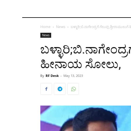
Home
News
ಬಳ್ಳಾರಿ;ಬಿ.ನಾಗೇಂದ್ರಗೆ ಗೆಲುವು,ಶ್ರೀರಾಮುಲ
News
ಬಳ್ಳಾರಿ;ಬಿ.ನಾಗೇಂದ್ರ
ಹೀನಾಯ ಸೋಲು,
By
RF Desk
-
May 13, 2023