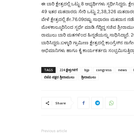
ಈ ಬಾರಿ ಕ್ಷೇತ್ರದಲ್ಲಿ ಒಟ್ಟು 8 ಅಭ್ಯರ್ಥಿಗಳು ಸ್ಪರ್ಧಿಸಿದ್ದ
49 ಇತರ ಮತದಾರರು ಸೇರಿ ಒಟ್ಟು 2,38,326 ಮತದಾರರು
ವೇಳೆ ಕ್ಷೇತ್ರದಲ್ಲಿ ಶೇ.76.09ರಷ್ಟು ಸಾಧಾರಣ ಮತದಾನ ನಡೆದಿತ್
ಮೊಳಕಾಲ್ಮೂರಿನಿಂದ ಸ್ಪರ್ಧೆ ಮಾಡಿ ಗೆದ್ದಿದ್ದ ಸಚಿವ ಶ್ರೀರಾಮುಲ
ರಾಮುಲು ಬಾರಿ ಮತಗಳಿಂದ ಹಿನ್ನಡೆಯನ್ನು ಸಾಧಿಸಿದ್ದಾರೆ. 201
ಬಾರಿಸಿದ್ದರು.ಬಳ್ಳಾರಿ ಗ್ರಾಮೀಣ ಕ್ಷೇತ್ರದಲ್ಲಿ ಕಾಂಗ್ರೆಸ್‍ನ ನಾಗ
ಅಭಿಮಾನಿಗಳು ಹಾಗೂ ಕೈ ಕಾರ್ಯಕರ್ತರು ಸಂಭ್ರಮಿಸುತ್ತಿದ್ದಾ
TAGS
224 ಕ್ಷೇತ್ರಗಳಿಗೆ
bjp
congress
news
ಬಿಜೆಪಿ ಪಕ್ಷದ ಶ್ರೀರಾಮುಲು
ಶ್ರೀರಾಮುಲು
Share
Previous article