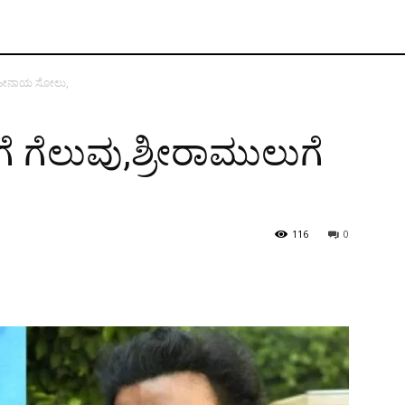
ುಗೆ ಹೀನಾಯ ಸೋಲು,
ಗೆ ಗೆಲುವು,ಶ್ರೀರಾಮುಲುಗೆ
116
0