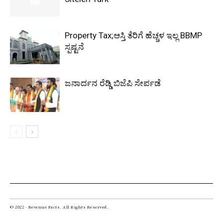
Property Tax;ಆಸ್ತಿ ತೆರಿಗೆ ಹೆಚ್ಚಳ ಇಲ್ಲ BBMP
ಸ್ಪಷ್ಟನೆ
ಜನಾರ್ದನ ರೆಡ್ಡಿ ಬಿಜೆಪಿ ಸೇರ್ಪಡೆ
© 2022 - Revenue Facts. All Rights Reserved.