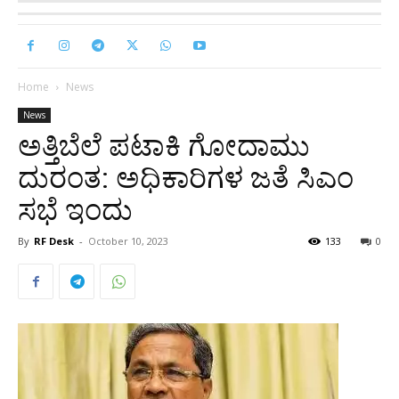
Home
News
News
ಅತ್ತಿಬೆಲೆ ಪಟಾಕಿ ಗೋದಾಮು
ದುರಂತ: ಅಧಿಕಾರಿಗಳ ಜತೆ ಸಿಎಂ
ಸಭೆ ಇಂದು
By
RF Desk
-
October 10, 2023
133
0