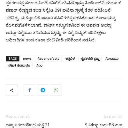
ಪ್ರಕರಣವನ್ನ ಸರ್ಕಾರ ಸಿಐಡಿ ತನಿಖೆಗೆ ವಹಿಸಿದೆ.ಇನ್ನೂ ಸಿಐಡಿ ಐಜಿಪಿ ಮಧುಕರ್​
ಪವಾರ್ ನೇತೃತ್ವದ ತಂಡ ನಿನ್ನೆ(ಅ.09) ಘಟನಾ ಸ್ಥಳಕ್ಕೆ ತೆರಳಿ ಪರಿಶೀಲನೆ
ನಡೆಸಿತ್ತು. ಮತ್ತೊಂದೆಡೆ ಐದಾರು ಜೆಸಿಬಿಗಳನ್ನ ಬಳಸಿಕೊಂಡು ಗೋದಾಮನ್ನ
ನೆಲಸಮಗೊಳಿಸಲಾಗಿದೆ. ಶಾರ್ಟ್‌ ಸರ್ಕ್ಯೂಟ್‌ನಿಂದ ಈ ಅವಘಡ ಆಯ್ತಾ
ಅನ್ನೋ ಬಗ್ಗೆಯೂ ತನಿಖೆಯಾಗುತ್ತಿದ್ದು, ಈ ಬಗ್ಗೆ ವಿದ್ಯುತ್ ಪರಿವೀಕ್ಷಣಾ
ಅಧಿಕಾರಿಗಳ ತಂಡ ಕೂಡಾ ಭೇಟಿ ನೀಡಿ ಪರಿಶೀಲನೆ ನಡೆಸಿದೆ.
TAGS
news
Revenuefacts
ಅತ್ತಿಬೆಲೆ
ಗೃಹಕಚೇರಿ ಕೃಷ್ಣಾ
ಗೋದಾಮು
ಪಟಾಕಿ ಗೋದಾಮು
ಸಿಎಂ
Previous article
Next article
ರಾಜ್ಯ ಸರಕಾರದಿಂದ ಮತ್ತೆ 21
9.44ಲಕ್ಷ ಅರ್ಹರಿಗೆ ಹಣ