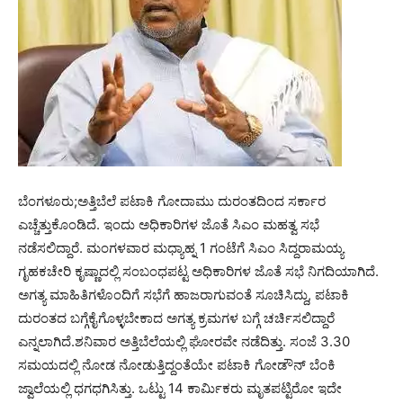
ಬೆಂಗಳೂರು;ಅತ್ತಿಬೆಲೆ ಪಟಾಕಿ ಗೋದಾಮು ದುರಂತದಿಂದ ಸರ್ಕಾರ
ಎಚ್ಚೆತ್ತುಕೊಂಡಿದೆ. ಇಂದು ಅಧಿಕಾರಿಗಳ ಜೊತೆ ಸಿಎಂ ಮಹತ್ವ ಸಭೆ
ನಡೆಸಲಿದ್ದಾರೆ. ಮಂಗಳವಾರ ಮಧ್ಯಾಹ್ನ 1 ಗಂಟೆಗೆ ಸಿಎಂ ಸಿದ್ದರಾಮಯ್ಯ
ಗೃಹಕಚೇರಿ ಕೃಷ್ಣಾದಲ್ಲಿ ಸಂಬಂಧಪಟ್ಟ ಅಧಿಕಾರಿಗಳ ಜೊತೆ ಸಭೆ ನಿಗದಿಯಾಗಿದೆ.
ಅಗತ್ಯ ಮಾಹಿತಿಗಳೊಂದಿಗೆ ಸಭೆಗೆ ಹಾಜರಾಗುವಂತೆ ಸೂಚಿಸಿದ್ದು, ಪಟಾಕಿ
ದುರಂತದ ಬಗ್ಗೆಕೈಗೊಳ್ಳಬೇಕಾದ ಅಗತ್ಯ ಕ್ರಮಗಳ ಬಗ್ಗೆ ಚರ್ಚಿಸಲಿದ್ದಾರೆ
ಎನ್ನಲಾಗಿದೆ.ಶನಿವಾರ ಅತ್ತಿಬೆಲೆಯಲ್ಲಿ ಘೋರವೇ ನಡೆದಿತ್ತು. ಸಂಜೆ 3.30
ಸಮಯದಲ್ಲಿ ನೋಡ ನೋಡುತ್ತಿದ್ದಂತೆಯೇ ಪಟಾಕಿ ಗೋಡೌನ್‌ ಬೆಂಕಿ
ಜ್ವಾಲೆಯಲ್ಲಿ ಧಗಧಗಿಸಿತ್ತು. ಒಟ್ಟು 14 ಕಾರ್ಮಿಕರು ಮೃತಪಟ್ಟಿರೋ ಇದೇ