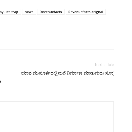
ayukta trap
news
Revenuefacts
Revenuefacts orignal
Next article
ಯಾವ ಮುಹೂರ್ತದಲ್ಲಿ ಮನೆ ನಿರ್ಮಾಣ ಮಾಡುವುದು ಸೂಕ್ತ
ೆ