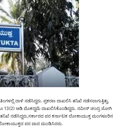
್ಲಿ ದಾಳಿ ನಡೆಸಿದ್ದರು. ಪ್ರಕರಣ ದಾಖಲಿಸಿ ತನಿಖೆ ನಡೆಸಲಾಗುತ್ತಿತ್ತು,
ಹಾಗೂ 13(2) ಅಡಿ ಮೊಕದ್ದಮೆ ದಾಖಲಿಸಿಕೊಂಡಿದ್ದರು. ನವೀನ್‌ ಚಂದ್ರ ಜೋಗಿ
ಣದ ತನಿಖೆ ನಡೆಸಿದ್ದರು,ಸರ್ಕಾರದ ಪರ ಕರ್ನಾಟಕ ಲೋಕಾಯುಕ್ತ ಮಂಗಳೂರಿನ
ಿ ಲೋಕಾಯುಕ್ತದ ಪರ ವಾದ ಮಂಡಿಸಿದರು.