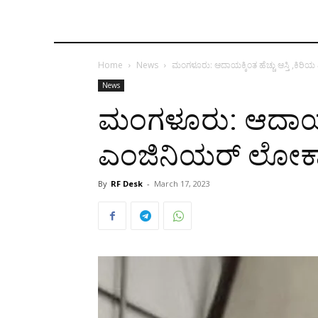
Home
News
ಮಂಗಳೂರು: ಆದಾಯಕ್ಕಿಂತ ಹೆಚ್ಚು ಆಸ್ತಿ ,ಕಿರಿ
News
ಮಂಗಳೂರು: ಆದಾಯಕ್ಕಿ
ಎಂಜಿನಿಯರ್‌ ಲೋಕಾ
By
RF Desk
-
March 17, 2023